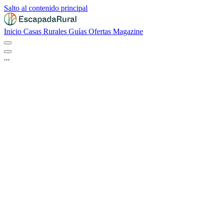
Salto al contenido principal
Inicio
Casas Rurales
Guías
Ofertas
Magazine
...