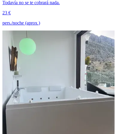
Todavía no se te cobrará nada.
23 €
pers./noche (aprox.)