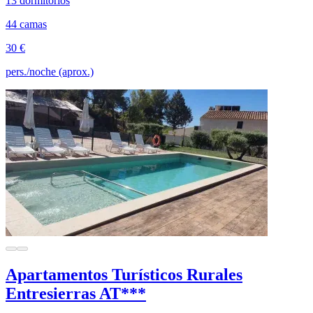
13 dormitorios
44 camas
30 €
pers./noche (aprox.)
Apartamentos Turísticos Rurales
Entresierras AT***