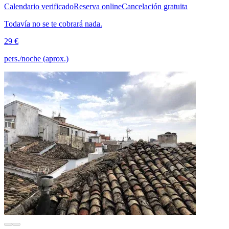
Calendario verificado
Reserva online
Cancelación gratuita
Todavía no se te cobrará nada.
29 €
pers./noche (aprox.)