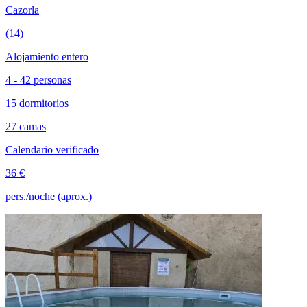
Cazorla
(14)
Alojamiento entero
4 - 42 personas
15 dormitorios
27 camas
Calendario verificado
36 €
pers./noche (aprox.)