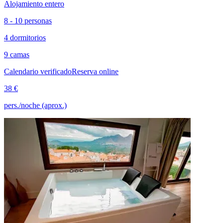
Alojamiento entero
8 - 10 personas
4 dormitorios
9 camas
Calendario verificado
Reserva online
38 €
pers./noche (aprox.)