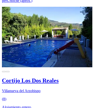
pers./noche (aprox.)
Cortijo Los Dos Reales
Villanueva del Arzobispo
(8)
Alojamiento entero