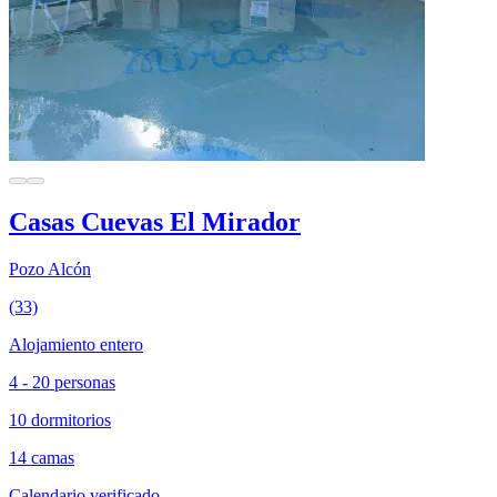
Casas Cuevas El Mirador
Pozo Alcón
(33)
Alojamiento entero
4 - 20 personas
10 dormitorios
14 camas
Calendario verificado