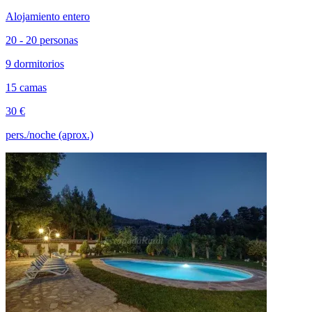
Alojamiento entero
20 - 20 personas
9 dormitorios
15 camas
30 €
pers./noche (aprox.)