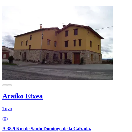
Araiko Etxea
Tuyo
(0)
A 38.9 Km de Santo Domingo de la Calzada.