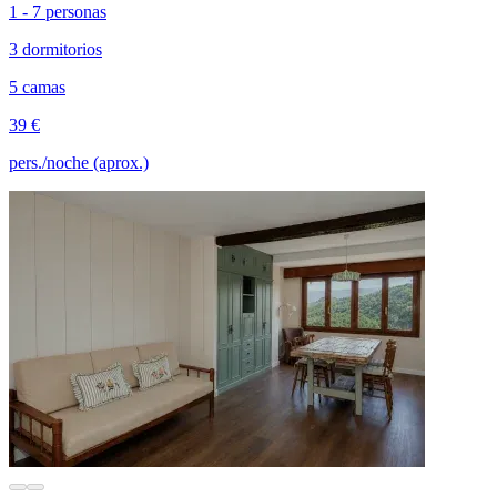
1 - 7 personas
3 dormitorios
5 camas
39 €
pers./noche (aprox.)