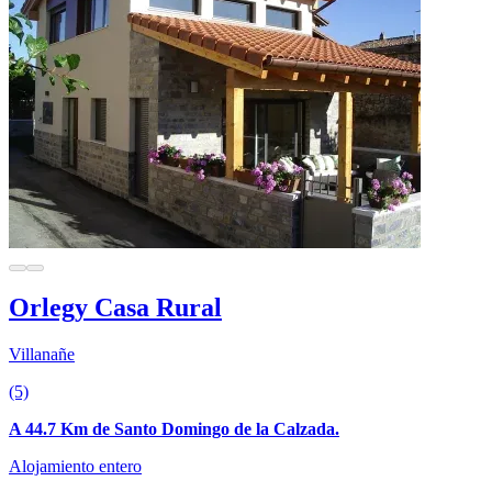
Orlegy Casa Rural
Villanañe
(5)
A 44.7 Km de Santo Domingo de la Calzada.
Alojamiento entero