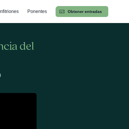
nfitriones
Ponentes
Obtener entradas
ncia del
)