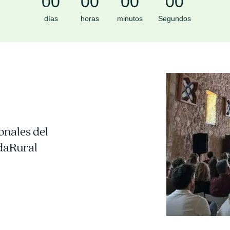
0
0
0
0
0
0
0
0
días
horas
minutos
Segundos
onales del
daRural