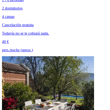
2 dormitorios
4 camas
Cancelación gratuita
Todavía no se te cobrará nada.
40 €
pers./noche (aprox.)