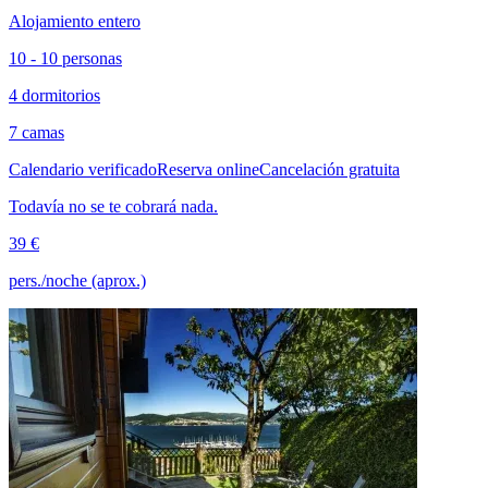
Alojamiento entero
10 - 10 personas
4 dormitorios
7 camas
Calendario verificado
Reserva online
Cancelación gratuita
Todavía no se te cobrará nada.
39 €
pers./noche (aprox.)