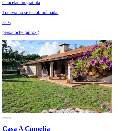
Cancelación gratuita
Todavía no se te cobrará nada.
31 €
pers./noche (aprox.)
Casa A Camelia