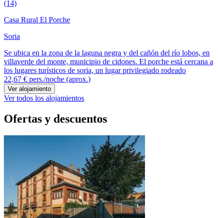
(14)
Casa Rural El Porche
Soria
Se ubica en la zona de la laguna negra y del cañón del río lobos, en
villaverde del monte, municipio de cidones. El porche está cercana a
los lugares turísticos de soria, un lugar privilegiado rodeado
22,67 €
pers./noche (aprox.)
Ver alojamiento
Ver todos los alojamientos
Ofertas y descuentos