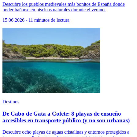
Descubre los pueblos medievales más bonitos de España donde
poder bañarse en piscinas naturales durante el verano.
15.06.2026 - 11 minutos de lectura
Destinos
De Cabo de Gata a Cofete: 8 playas de ensueño
accesibles en transporte público (y no son urbanas)
Descubre ocho playas de aguas cristalinas y entornos protegidos a