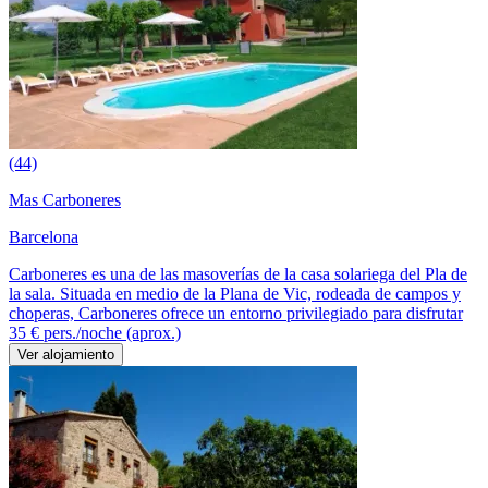
(44)
Mas Carboneres
Barcelona
Carboneres es una de las masoverías de la casa solariega del Pla de
la sala. Situada en medio de la Plana de Vic, rodeada de campos y
choperas, Carboneres ofrece un entorno privilegiado para disfrutar
35 €
pers./noche (aprox.)
Ver alojamiento