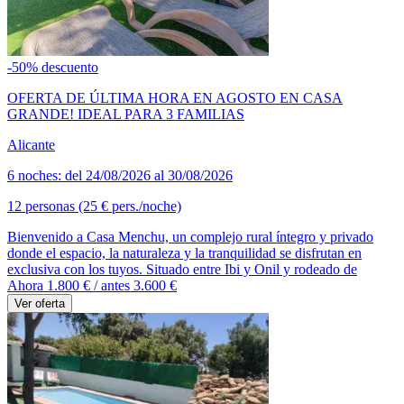
-50% descuento
OFERTA DE ÚLTIMA HORA EN AGOSTO EN CASA
GRANDE! IDEAL PARA 3 FAMILIAS
Alicante
6 noches: del 24/08/2026 al 30/08/2026
12 personas (25 € pers./noche)
Bienvenido a Casa Menchu, un complejo rural íntegro y privado
donde el espacio, la naturaleza y la tranquilidad se disfrutan en
exclusiva con los tuyos. Situado entre Ibi y Onil y rodeado de
Ahora 1.800 €
/ antes 3.600 €
Ver oferta