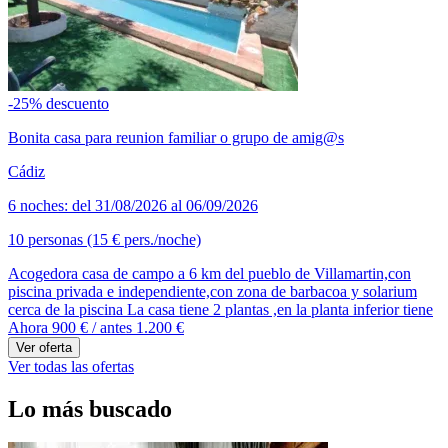
-25% descuento
Bonita casa para reunion familiar o grupo de amig@s
Cádiz
6 noches: del 31/08/2026 al 06/09/2026
10 personas (15 € pers./noche)
Acogedora casa de campo a 6 km del pueblo de Villamartin,con
piscina privada e independiente,con zona de barbacoa y solarium
cerca de la piscina La casa tiene 2 plantas ,en la planta inferior tiene
Ahora 900 €
/ antes 1.200 €
Ver oferta
Ver todas las ofertas
Lo más buscado