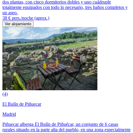
dos plantas, con cinco dormitorios dobles y uno cuádruple
totalmente equipados con todo lo necesario, tres baños completos y
un aseo.
38 €
pers./noche (aprox.)
Ver alojamiento
(4)
El Bulín de Piñuecar
Madrid
Piñuecar alberga El Bulín de Piñuécar, un conjunto de 6 casas
rurales situado en la parte alta del pueblo, en una zona especialmente