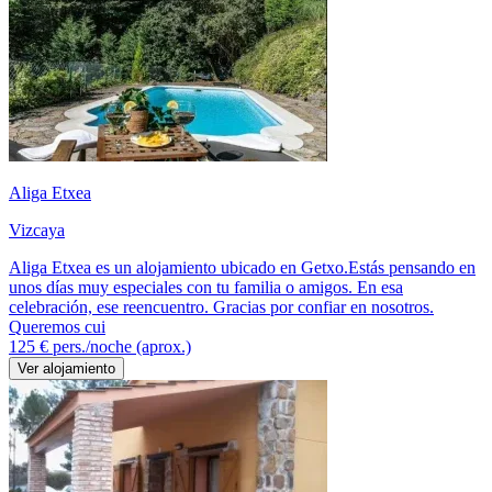
Aliga Etxea
Vizcaya
Aliga Etxea es un alojamiento ubicado en Getxo.Estás pensando en
unos días muy especiales con tu familia o amigos. En esa
celebración, ese reencuentro. Gracias por confiar en nosotros.
Queremos cui
125 €
pers./noche (aprox.)
Ver alojamiento