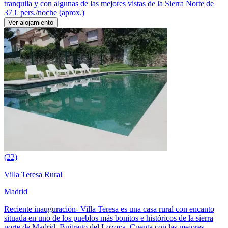
tranquila y con algunas de las mejores vistas de la Sierra Norte de
37 €
pers./noche (aprox.)
Ver alojamiento
(22)
Villa Teresa Rural
Madrid
Reciente inauguración- Villa Teresa es una casa rural con encanto
situada en uno de los pueblos más bonitos e históricos de la sierra
norte de Madrid, Buitrago del Lozoya. Cuenta con las mejores