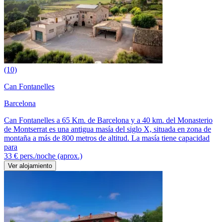
(10)
Can Fontanelles
Barcelona
Can Fontanelles a 65 Km. de Barcelona y a 40 km. del Monasterio
de Montserrat es una antigua masía del siglo X, situada en zona de
montaña a más de 800 metros de altitud. La masía tiene capacidad
para
33 €
pers./noche (aprox.)
Ver alojamiento