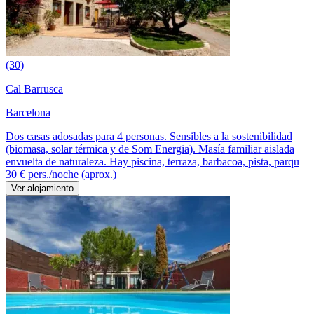
(30)
Cal Barrusca
Barcelona
Dos casas adosadas para 4 personas. Sensibles a la sostenibilidad
(biomasa, solar térmica y de Som Energia). Masía familiar aislada
envuelta de naturaleza. Hay piscina, terraza, barbacoa, pista, parqu
30 €
pers./noche (aprox.)
Ver alojamiento