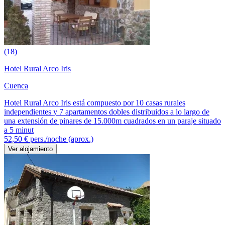
(18)
Hotel Rural Arco Iris
Cuenca
Hotel Rural Arco Iris está compuesto por 10 casas rurales
independientes y 7 apartamentos dobles distribuidos a lo largo de
una extensión de pinares de 15.000m cuadrados en un paraje situado
a 5 minut
52,50 €
pers./noche (aprox.)
Ver alojamiento