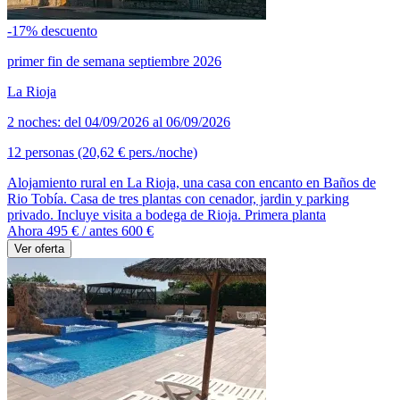
-17% descuento
primer fin de semana septiembre 2026
La Rioja
2 noches: del 04/09/2026 al 06/09/2026
12 personas (20,62 € pers./noche)
Alojamiento rural en La Rioja, una casa con encanto en Baños de
Rio Tobía. Casa de tres plantas con cenador, jardin y parking
privado. Incluye visita a bodega de Rioja. Primera planta
Ahora 495 €
/ antes 600 €
Ver oferta