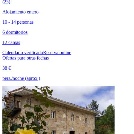
(25)
Alojamiento entero
10 - 14 personas
6 dormitorios
12 camas
Calendario verificado
Reserva online
Ofertas para otras fechas
38 €
pers./noche (aprox.)