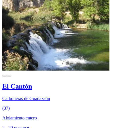
El Cantón
Carboneras de Guadazaón
(37)
Alojamiento entero
2 - 20 personas