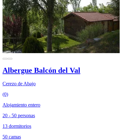
Albergue Balcón del Val
Cerezo de Abajo
(0)
Alojamiento entero
20 - 50 personas
13 dormitorios
50 camas