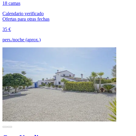
18 camas
Calendario verificado
Ofertas para otras fechas
35 €
pers./noche (aprox.)