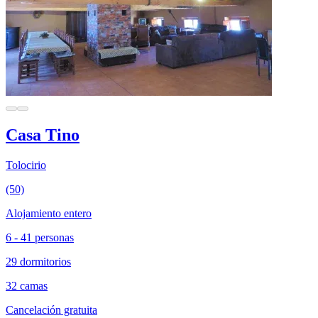
Casa Tino
Tolocirio
(50)
Alojamiento entero
6 - 41 personas
29 dormitorios
32 camas
Cancelación gratuita