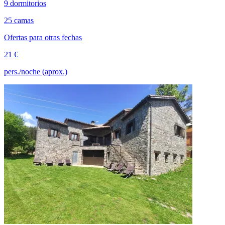
9 dormitorios
25 camas
Ofertas para otras fechas
21 €
pers./noche (aprox.)