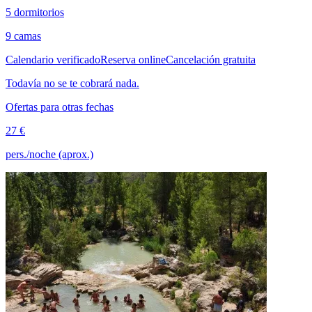
5 dormitorios
9 camas
Calendario verificado
Reserva online
Cancelación gratuita
Todavía no se te cobrará nada.
Ofertas para otras fechas
27 €
pers./noche (aprox.)