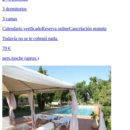
3 dormitorios
3 camas
Calendario verificado
Reserva online
Cancelación gratuita
Todavía no se te cobrará nada.
70 €
pers./noche (aprox.)