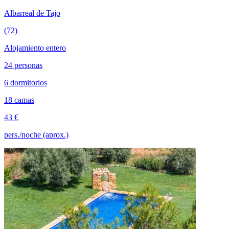
Albarreal de Tajo
(72)
Alojamiento entero
24 personas
6 dormitorios
18 camas
43 €
pers./noche (aprox.)