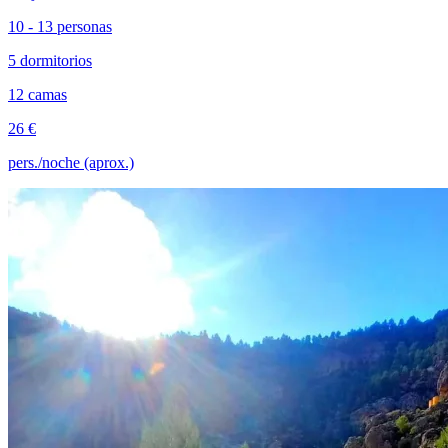
10 - 13 personas
5 dormitorios
12 camas
26 €
pers./noche (aprox.)