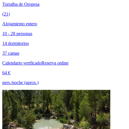
Torralba de Oropesa
(21)
Alojamiento entero
10 - 28 personas
14 dormitorios
37 camas
Calendario verificado
Reserva online
64 €
pers./noche (aprox.)