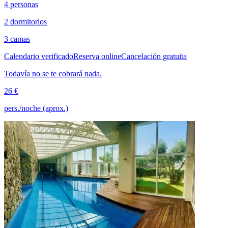
4 personas
2 dormitorios
3 camas
Calendario verificado
Reserva online
Cancelación gratuita
Todavía no se te cobrará nada.
26 €
pers./noche (aprox.)