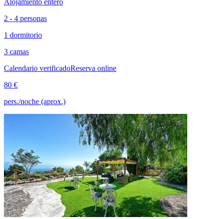
Alojamiento entero
2 - 4 personas
1 dormitorio
3 camas
Calendario verificado
Reserva online
80 €
pers./noche (aprox.)