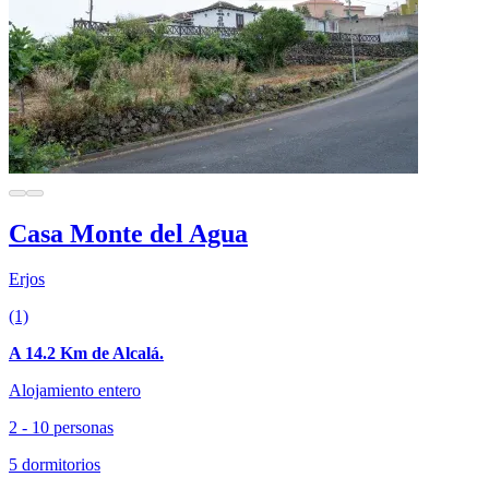
Casa Monte del Agua
Erjos
(1)
A 14.2 Km de Alcalá.
Alojamiento entero
2 - 10 personas
5 dormitorios