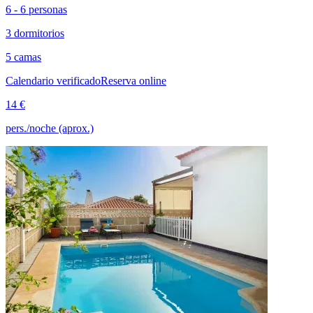
6 - 6 personas
3 dormitorios
5 camas
Calendario verificado
Reserva online
14 €
pers./noche (aprox.)