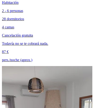
Habitación
2 - 6 personas
28 dormitorios
4 camas
Cancelación gratuita
Todavía no se te cobrará nada.
87 €
pers./noche (aprox.)