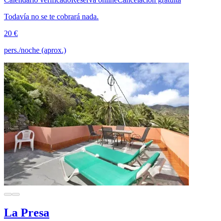
Todavía no se te cobrará nada.
20 €
pers./noche (aprox.)
La Presa