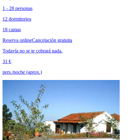
1 - 28 personas
12 dormitorios
18 camas
Reserva online
Cancelación gratuita
Todavía no se te cobrará nada.
31 €
pers./noche (aprox.)