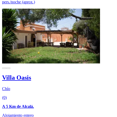
pers./noche (aprox.)
Villa Oasis
Chío
(0)
A 5 Km de Alcalá.
Alojamiento entero