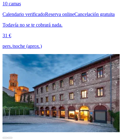
10 camas
Calendario verificado
Reserva online
Cancelación gratuita
Todavía no se te cobrará nada.
31 €
pers./noche (aprox.)