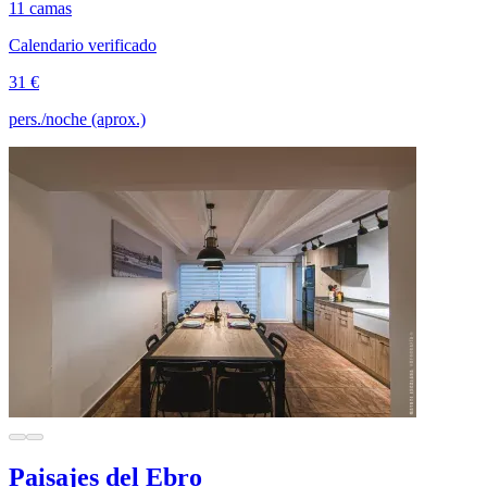
11 camas
Calendario verificado
31 €
pers./noche (aprox.)
Paisajes del Ebro