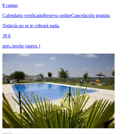
8 camas
Calendario verificado
Reserva online
Cancelación gratuita
Todavía no se te cobrará nada.
39 €
pers./noche (aprox.)