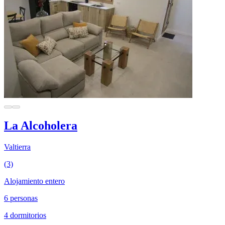
La Alcoholera
Valtierra
(3)
Alojamiento entero
6 personas
4 dormitorios