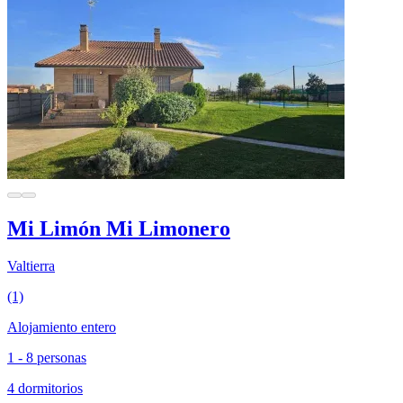
Mi Limón Mi Limonero
Valtierra
(1)
Alojamiento entero
1 - 8 personas
4 dormitorios