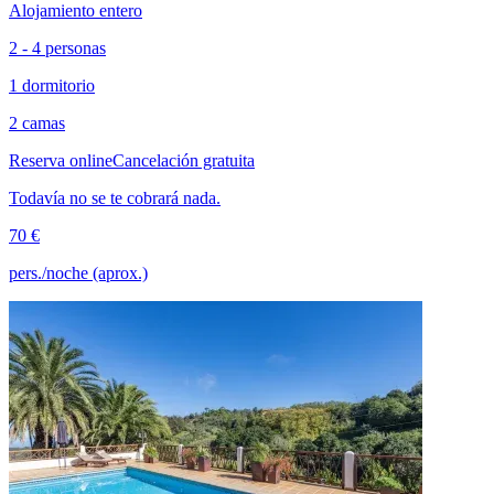
Alojamiento entero
2 - 4 personas
1 dormitorio
2 camas
Reserva online
Cancelación gratuita
Todavía no se te cobrará nada.
70 €
pers./noche (aprox.)