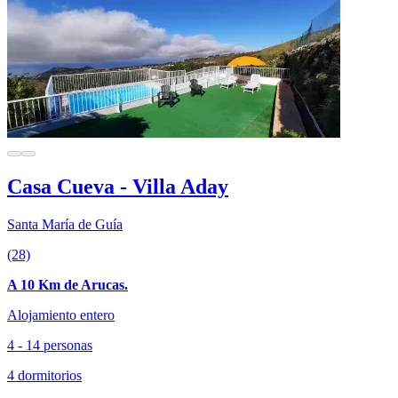
Casa Cueva - Villa Aday
Santa María de Guía
(28)
A 10 Km de Arucas.
Alojamiento entero
4 - 14 personas
4 dormitorios