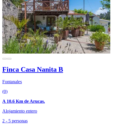
Finca Casa Nanita B
Fontanales
(0)
A 10.6 Km de Arucas.
Alojamiento entero
2 - 5 personas