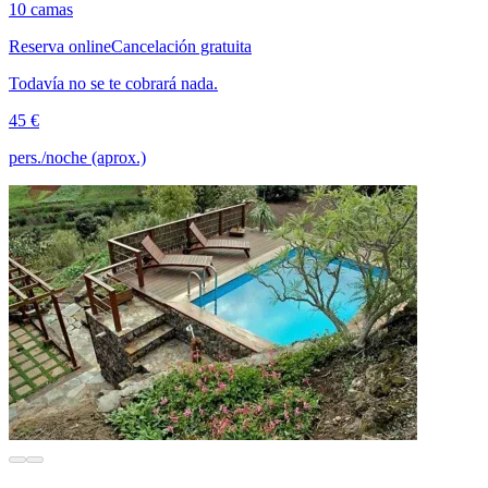
10 camas
Reserva online
Cancelación gratuita
Todavía no se te cobrará nada.
45 €
pers./noche (aprox.)