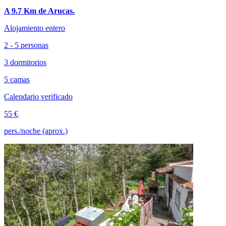
A 9.7 Km de Arucas.
Alojamiento entero
2 - 5 personas
3 dormitorios
5 camas
Calendario verificado
55 €
pers./noche (aprox.)