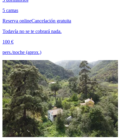
5 camas
Reserva online
Cancelación gratuita
Todavía no se te cobrará nada.
100 €
pers./noche (aprox.)