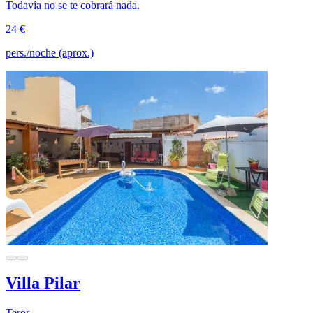
Todavía no se te cobrará nada.
24 €
pers./noche (aprox.)
Villa Pilar
Teror