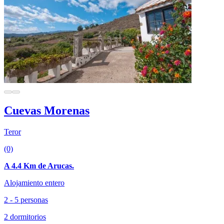
Cuevas Morenas
Teror
(0)
A 4.4 Km de Arucas.
Alojamiento entero
2 - 5 personas
2 dormitorios