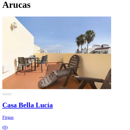
Arucas
Casa Bella Lucía
Firgas
(0)