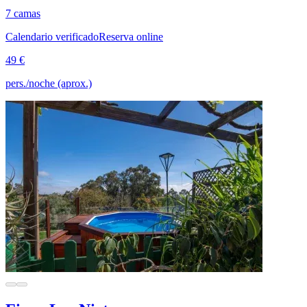
7 camas
Calendario verificado
Reserva online
49 €
pers./noche (aprox.)