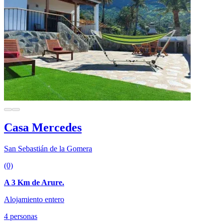
Casa Mercedes
San Sebastián de la Gomera
(0)
A 3 Km de Arure.
Alojamiento entero
4 personas