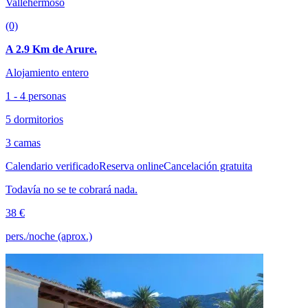
Vallehermoso
(0)
A 2.9 Km de Arure.
Alojamiento entero
1 - 4 personas
5 dormitorios
3 camas
Calendario verificado
Reserva online
Cancelación gratuita
Todavía no se te cobrará nada.
38 €
pers./noche (aprox.)