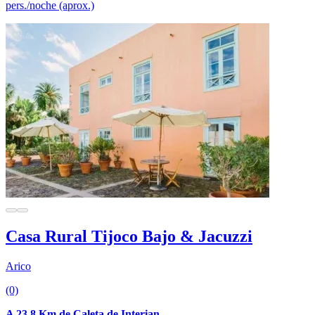
pers./noche (aprox.)
Casa Rural Tijoco Bajo & Jacuzzi
Arico
(0)
A 23.8 Km de Caleta de Interian.