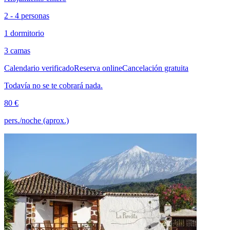
2 - 4 personas
1 dormitorio
3 camas
Calendario verificado
Reserva online
Cancelación gratuita
Todavía no se te cobrará nada.
80 €
pers./noche (aprox.)