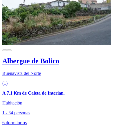
Albergue de Bolico
Buenavista del Norte
(1)
A 7.1 Km de Caleta de Interian.
Habitación
1 - 34 personas
6 dormitorios