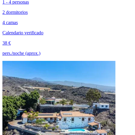
1 - 4 personas
2 dormitorios
4 camas
Calendario verificado
38 €
pers./noche (aprox.)