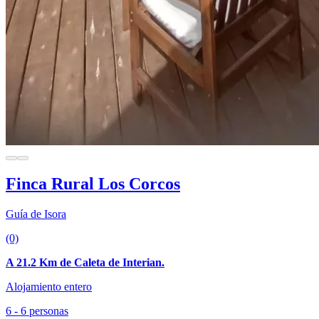
Finca Rural Los Corcos
Guía de Isora
(0)
A 21.2 Km de Caleta de Interian.
Alojamiento entero
6 - 6 personas