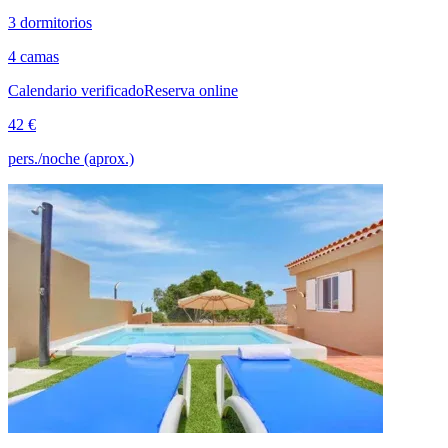
3 dormitorios
4 camas
Calendario verificado
Reserva online
42 €
pers./noche (aprox.)