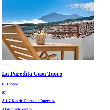
La Paredita Casa Taoro
El Tanque
(0)
A 1.7 Km de Caleta de Interian.
Alojamiento entero