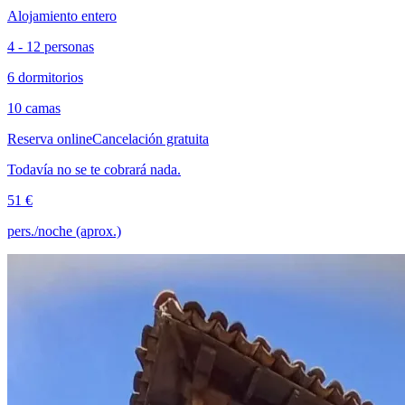
Alojamiento entero
4 - 12 personas
6 dormitorios
10 camas
Reserva online
Cancelación gratuita
Todavía no se te cobrará nada.
51 €
pers./noche (aprox.)