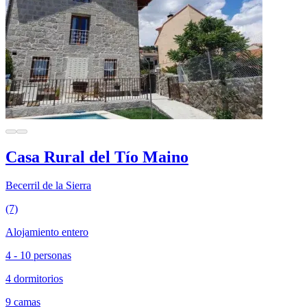
Casa Rural del Tío Maino
Becerril de la Sierra
(7)
Alojamiento entero
4 - 10 personas
4 dormitorios
9 camas