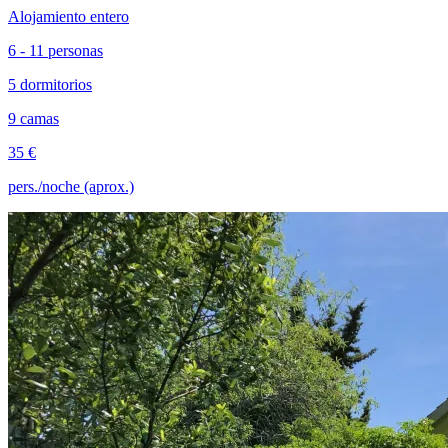
Alojamiento entero
6 - 11 personas
5 dormitorios
9 camas
35 €
pers./noche (aprox.)