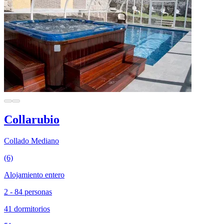
Collarubio
Collado Mediano
(6)
Alojamiento entero
2 - 84 personas
41 dormitorios