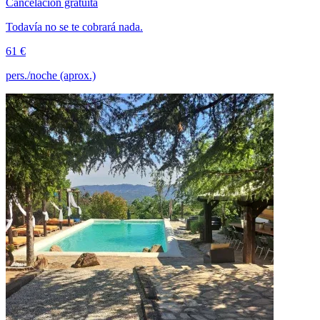
Cancelación gratuita
Todavía no se te cobrará nada.
61 €
pers./noche (aprox.)