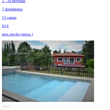
2 - 16 personas
7 dormitorios
15 camas
63 €
pers./noche (aprox.)