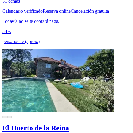
51 camas
Calendario verificado
Reserva online
Cancelación gratuita
Todavía no se te cobrará nada.
34 €
pers./noche (aprox.)
El Huerto de la Reina