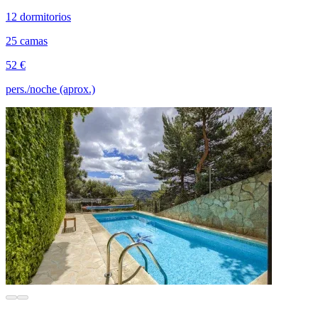
12 dormitorios
25 camas
52 €
pers./noche (aprox.)