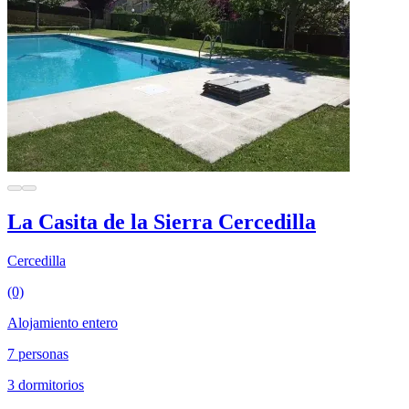
La Casita de la Sierra Cercedilla
Cercedilla
(0)
Alojamiento entero
7 personas
3 dormitorios