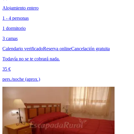
Alojamiento entero
1 - 4 personas
1 dormitorio
3 camas
Calendario verificado
Reserva online
Cancelación gratuita
Todavía no se te cobrará nada.
35 €
pers./noche (aprox.)