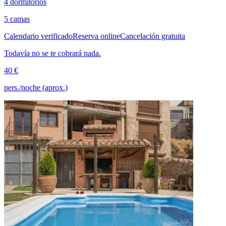
4 dormitorios
5 camas
Calendario verificado
Reserva online
Cancelación gratuita
Todavía no se te cobrará nada.
40 €
pers./noche (aprox.)