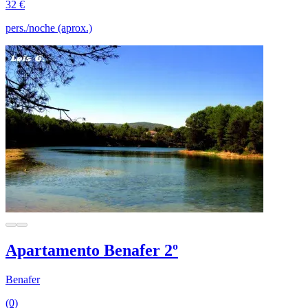
32 €
pers./noche (aprox.)
Apartamento Benafer 2º
Benafer
(0)