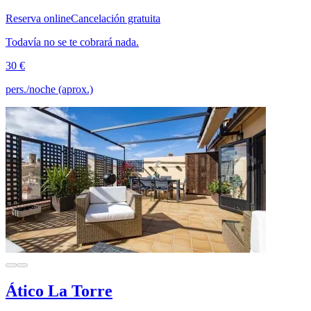
Reserva online
Cancelación gratuita
Todavía no se te cobrará nada.
30 €
pers./noche (aprox.)
Ático La Torre