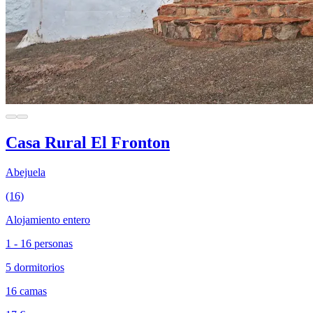
Casa Rural El Fronton
Abejuela
(16)
Alojamiento entero
1 - 16 personas
5 dormitorios
16 camas