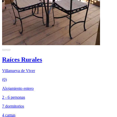
Raíces Rurales
Villanueva de Viver
(0)
Alojamiento entero
2 - 6 personas
7 dormitorios
4 camas