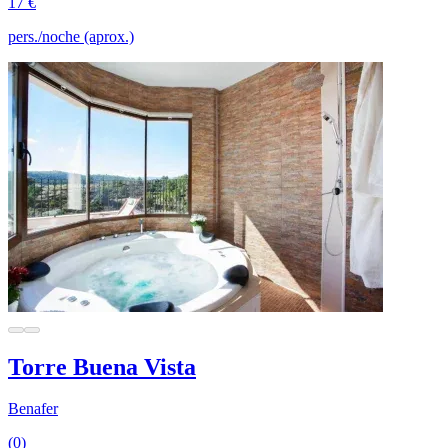
17 €
pers./noche (aprox.)
Torre Buena Vista
Benafer
(0)