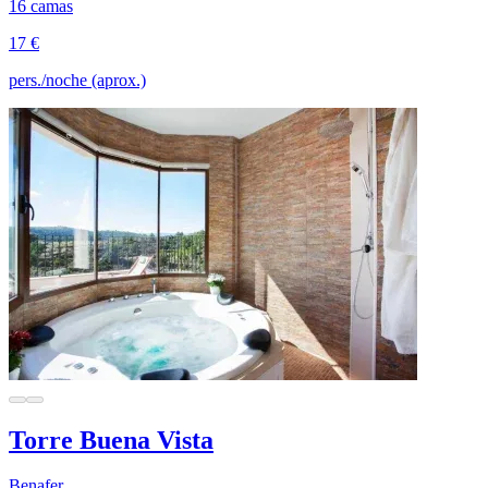
16 camas
17 €
pers./noche (aprox.)
Torre Buena Vista
Benafer