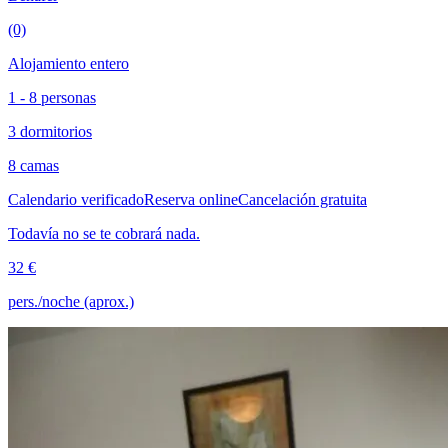
(0)
Alojamiento entero
1 - 8 personas
3 dormitorios
8 camas
Calendario verificado
Reserva online
Cancelación gratuita
Todavía no se te cobrará nada.
32 €
pers./noche (aprox.)