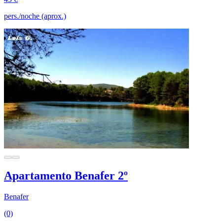
pers./noche (aprox.)
Apartamento Benafer 2º
Benafer
(0)