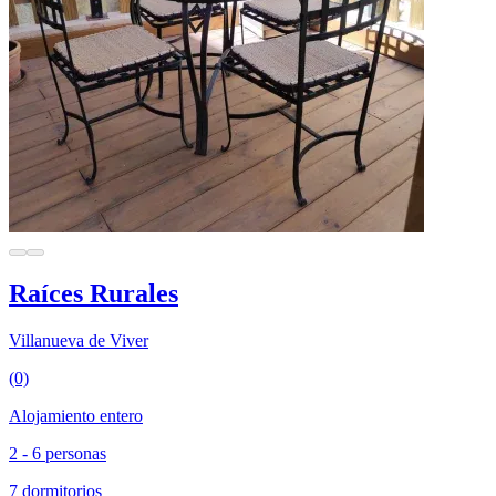
Raíces Rurales
Villanueva de Viver
(0)
Alojamiento entero
2 - 6 personas
7 dormitorios