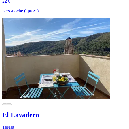
22 €
pers./noche (aprox.)
El Lavadero
Teresa