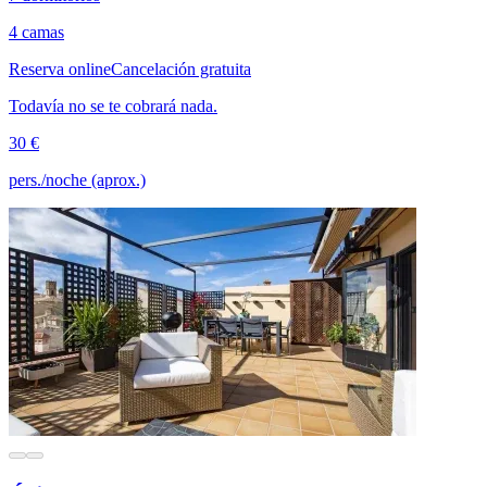
4 camas
Reserva online
Cancelación gratuita
Todavía no se te cobrará nada.
30 €
pers./noche (aprox.)