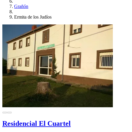
Grañón
Ermita de los Judíos
Residencial El Cuartel