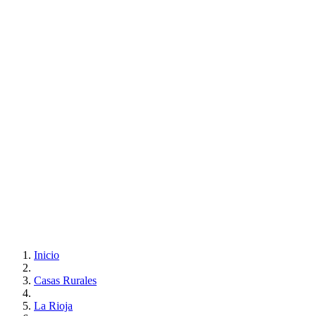
Inicio
Casas Rurales
La Rioja