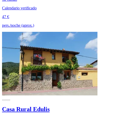
Calendario verificado
47 €
pers./noche (aprox.)
Casa Rural Edulis