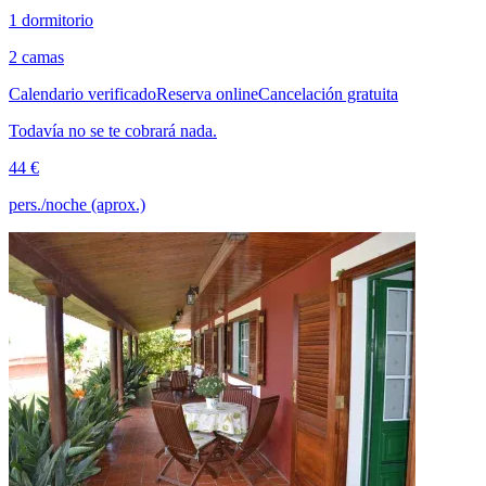
1 dormitorio
2 camas
Calendario verificado
Reserva online
Cancelación gratuita
Todavía no se te cobrará nada.
44 €
pers./noche (aprox.)