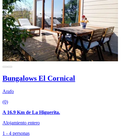
Bungalows El Cornical
Arafo
(0)
A 16.9 Km de La Higuerita.
Alojamiento entero
1 - 4 personas