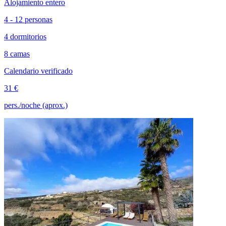
Alojamiento entero
4 - 12 personas
4 dormitorios
8 camas
Calendario verificado
31 €
pers./noche (aprox.)