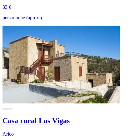
33 €
pers./noche (aprox.)
Casa rural Las Vigas
Arico