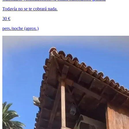
Todavía no se te cobrará nada.
30 €
pers./noche (aprox.)