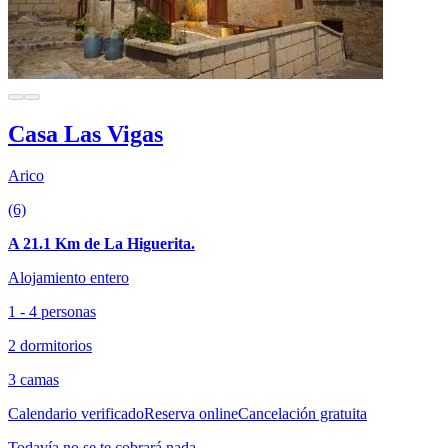
Casa Las Vigas
Arico
(6)
A 21.1 Km de La Higuerita.
Alojamiento entero
1 - 4 personas
2 dormitorios
3 camas
Calendario verificado
Reserva online
Cancelación gratuita
Todavía no se te cobrará nada.