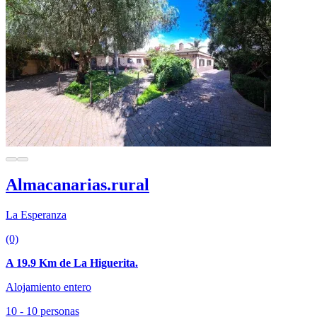
Almacanarias.rural
La Esperanza
(0)
A 19.9 Km de La Higuerita.
Alojamiento entero
10 - 10 personas