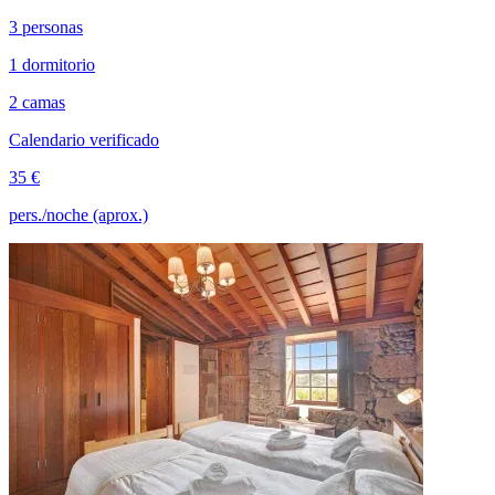
3 personas
1 dormitorio
2 camas
Calendario verificado
35 €
pers./noche (aprox.)