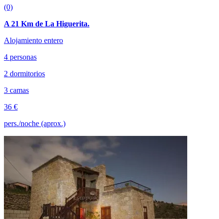
(0)
A 21 Km de La Higuerita.
Alojamiento entero
4 personas
2 dormitorios
3 camas
36 €
pers./noche (aprox.)