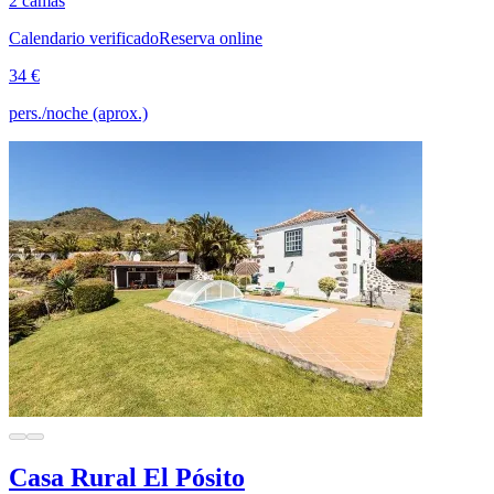
2 camas
Calendario verificado
Reserva online
34 €
pers./noche (aprox.)
Casa Rural El Pósito