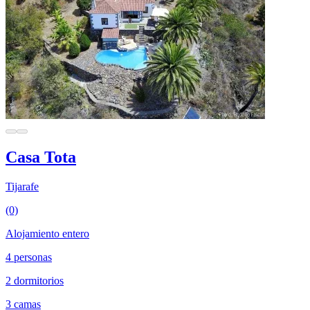
Casa Tota
Tijarafe
(0)
Alojamiento entero
4 personas
2 dormitorios
3 camas