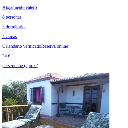
Alojamiento entero
6 personas
3 dormitorios
4 camas
Calendario verificado
Reserva online
34 €
pers./noche (aprox.)