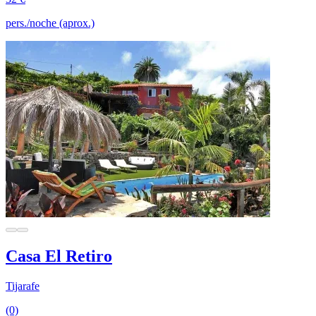
pers./noche (aprox.)
Casa El Retiro
Tijarafe
(0)