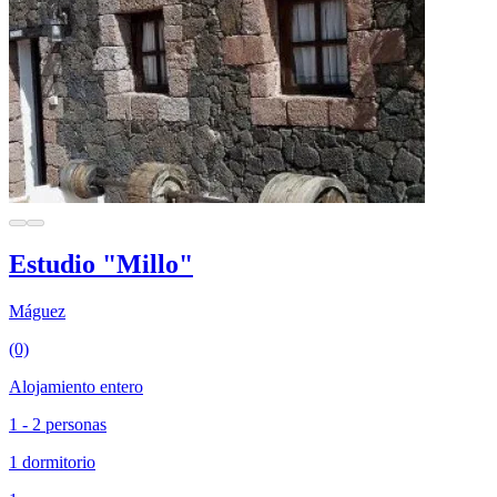
Estudio "Millo"
Máguez
(0)
Alojamiento entero
1 - 2 personas
1 dormitorio