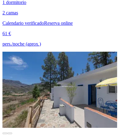
1 dormitorio
2 camas
Calendario verificado
Reserva online
61 €
pers./noche (aprox.)