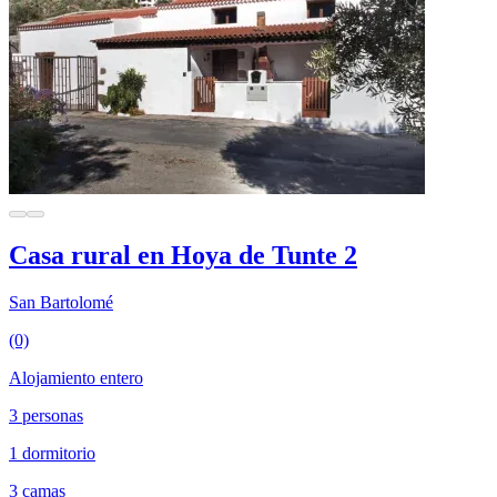
Casa rural en Hoya de Tunte 2
San Bartolomé
(0)
Alojamiento entero
3 personas
1 dormitorio
3 camas