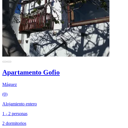
Apartamento Gofio
Máguez
(0)
Alojamiento entero
1 - 2 personas
2 dormitorios