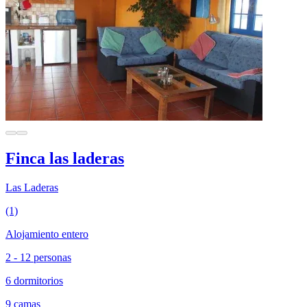
Finca las laderas
Las Laderas
(1)
Alojamiento entero
2 - 12 personas
6 dormitorios
9 camas