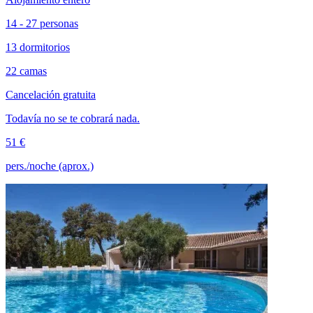
14 - 27 personas
13 dormitorios
22 camas
Cancelación gratuita
Todavía no se te cobrará nada.
51 €
pers./noche (aprox.)