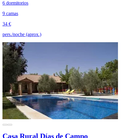
6 dormitorios
9 camas
34 €
pers./noche (aprox.)
Casa Rural Días de Campo