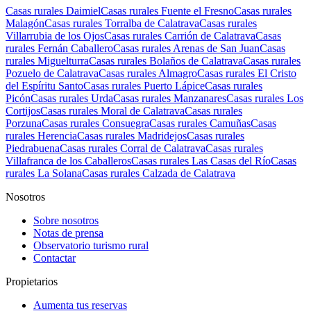
Casas rurales Daimiel
Casas rurales Fuente el Fresno
Casas rurales
Malagón
Casas rurales Torralba de Calatrava
Casas rurales
Villarrubia de los Ojos
Casas rurales Carrión de Calatrava
Casas
rurales Fernán Caballero
Casas rurales Arenas de San Juan
Casas
rurales Miguelturra
Casas rurales Bolaños de Calatrava
Casas rurales
Pozuelo de Calatrava
Casas rurales Almagro
Casas rurales El Cristo
del Espíritu Santo
Casas rurales Puerto Lápice
Casas rurales
Picón
Casas rurales Urda
Casas rurales Manzanares
Casas rurales Los
Cortijos
Casas rurales Moral de Calatrava
Casas rurales
Porzuna
Casas rurales Consuegra
Casas rurales Camuñas
Casas
rurales Herencia
Casas rurales Madridejos
Casas rurales
Piedrabuena
Casas rurales Corral de Calatrava
Casas rurales
Villafranca de los Caballeros
Casas rurales Las Casas del Río
Casas
rurales La Solana
Casas rurales Calzada de Calatrava
Nosotros
Sobre nosotros
Notas de prensa
Observatorio turismo rural
Contactar
Propietarios
Aumenta tus reservas