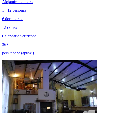
Alojamiento entero
1 - 12 personas
6 dormitorios
12 camas
Calendario verificado
36 €
pers./noche (aprox.)