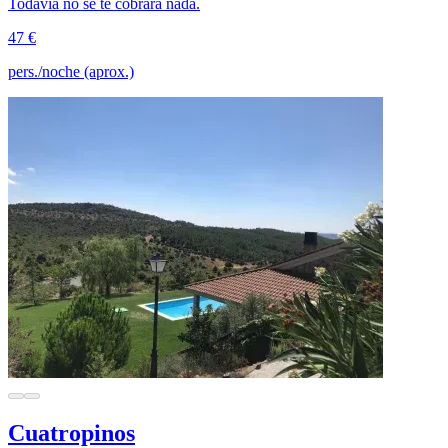
Todavía no se te cobrará nada.
47 €
pers./noche (aprox.)
Cuatropinos