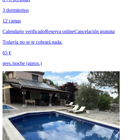
3 dormitorios
12 camas
Calendario verificado
Reserva online
Cancelación gratuita
Todavía no se te cobrará nada.
65 €
pers./noche (aprox.)