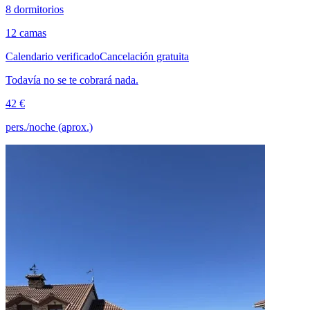
8 dormitorios
12 camas
Calendario verificado
Cancelación gratuita
Todavía no se te cobrará nada.
42 €
pers./noche (aprox.)