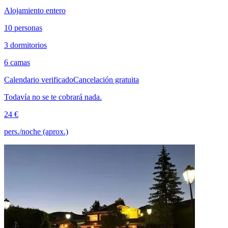
Alojamiento entero
10 personas
3 dormitorios
6 camas
Calendario verificado
Cancelación gratuita
Todavía no se te cobrará nada.
24 €
pers./noche (aprox.)