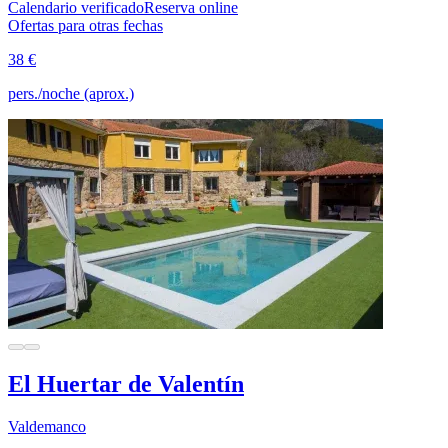
Calendario verificado
Reserva online
Ofertas para otras fechas
38 €
pers./noche (aprox.)
El Huertar de Valentín
Valdemanco