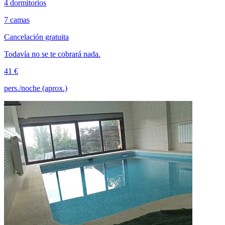
4 dormitorios
7 camas
Cancelación gratuita
Todavía no se te cobrará nada.
41 €
pers./noche (aprox.)