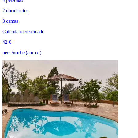
4 personas
2 dormitorios
3 camas
Calendario verificado
42 €
pers./noche (aprox.)