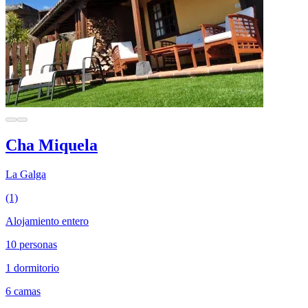
Cha Miquela
La Galga
(1)
Alojamiento entero
10 personas
1 dormitorio
6 camas