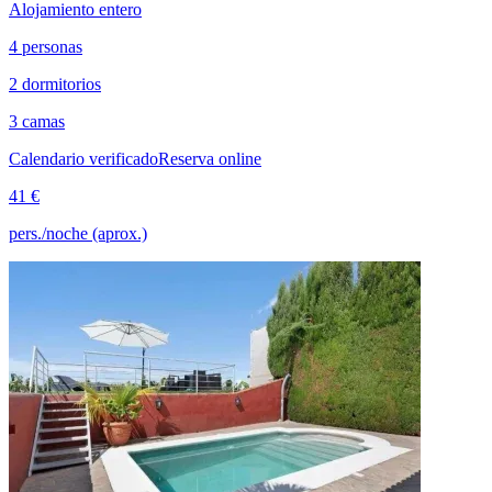
Alojamiento entero
4 personas
2 dormitorios
3 camas
Calendario verificado
Reserva online
41 €
pers./noche (aprox.)