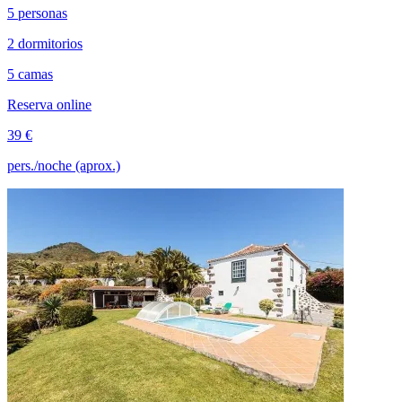
5 personas
2 dormitorios
5 camas
Reserva online
39 €
pers./noche (aprox.)