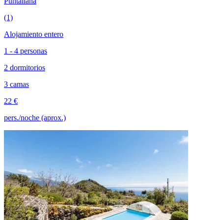
Puntallana
(1)
Alojamiento entero
1 - 4 personas
2 dormitorios
3 camas
22 €
pers./noche (aprox.)