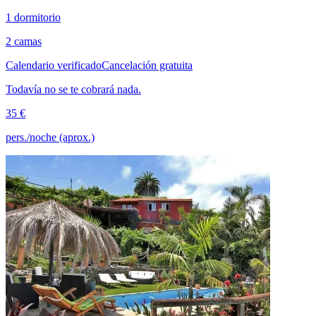
1 dormitorio
2 camas
Calendario verificado
Cancelación gratuita
Todavía no se te cobrará nada.
35 €
pers./noche (aprox.)