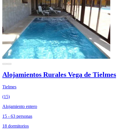
Alojamientos Rurales Vega de Tielmes
Tielmes
(15)
Alojamiento entero
15 - 63 personas
18 dormitorios