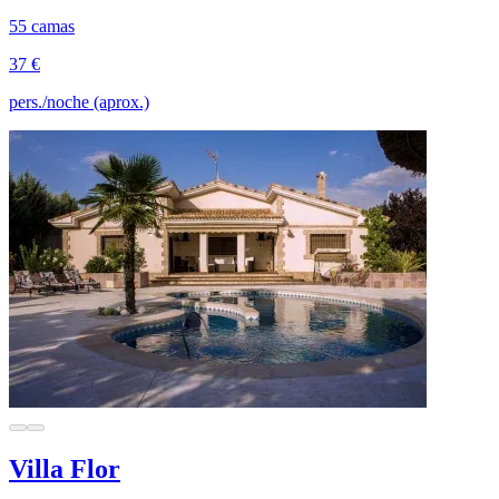
55 camas
37 €
pers./noche (aprox.)
Villa Flor