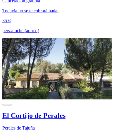
Cancelación gratuita
Todavía no se te cobrará nada.
35 €
pers./noche (aprox.)
El Cortijo de Perales
Perales de Tajuña