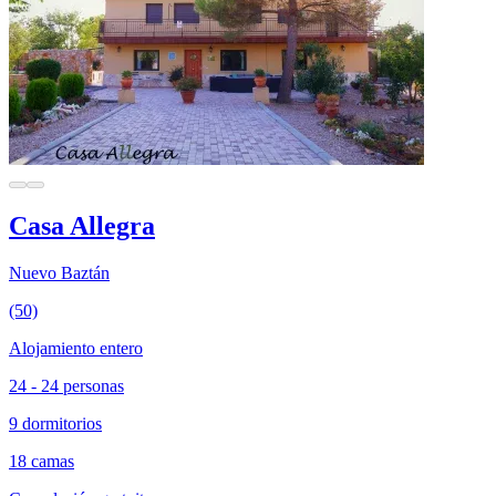
Casa Allegra
Nuevo Baztán
(50)
Alojamiento entero
24 - 24 personas
9 dormitorios
18 camas