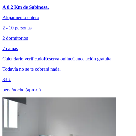
A 8.2 Km de Sabinosa.
Alojamiento entero
2 - 10 personas
2 dormitorios
7 camas
Calendario verificado
Reserva online
Cancelación gratuita
Todavía no se te cobrará nada.
33 €
pers./noche (aprox.)