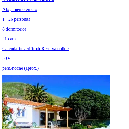
Alojamiento entero
1 - 26 personas
8 dormitorios
21 camas
Calendario verificado
Reserva online
50 €
pers./noche (aprox.)