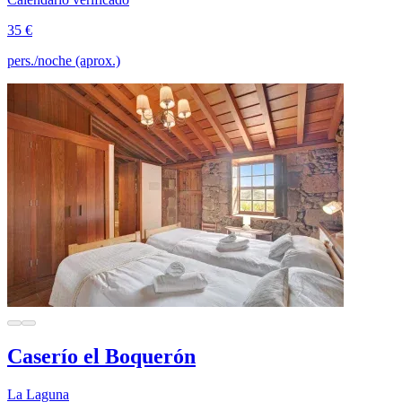
35 €
pers./noche (aprox.)
Caserío el Boquerón
La Laguna