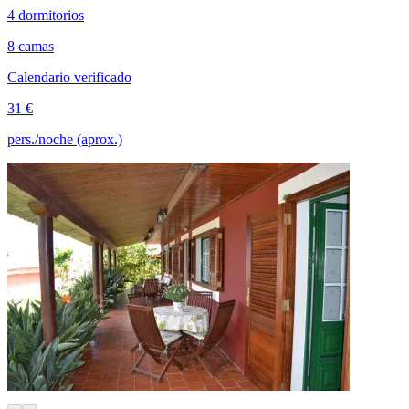
4 dormitorios
8 camas
Calendario verificado
31 €
pers./noche (aprox.)