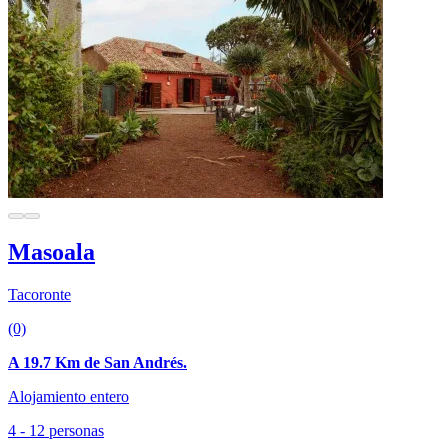
Masoala
Tacoronte
(0)
A 19.7 Km de San Andrés.
Alojamiento entero
4 - 12 personas