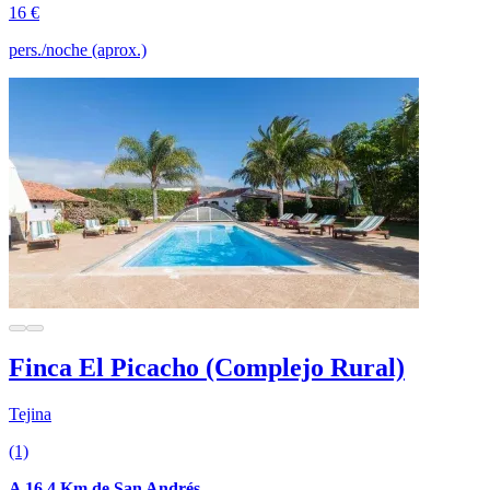
16 €
pers./noche (aprox.)
Finca El Picacho (Complejo Rural)
Tejina
(1)
A 16.4 Km de San Andrés.