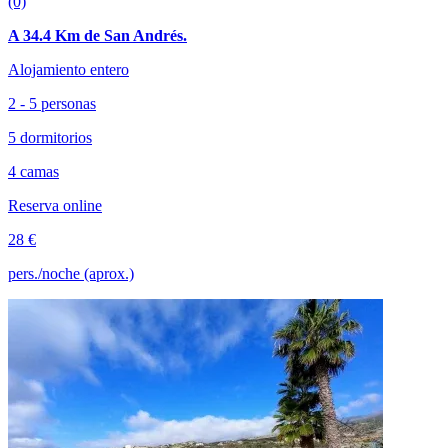
(0)
A 34.4 Km de San Andrés.
Alojamiento entero
2 - 5 personas
5 dormitorios
4 camas
Reserva online
28 €
pers./noche (aprox.)