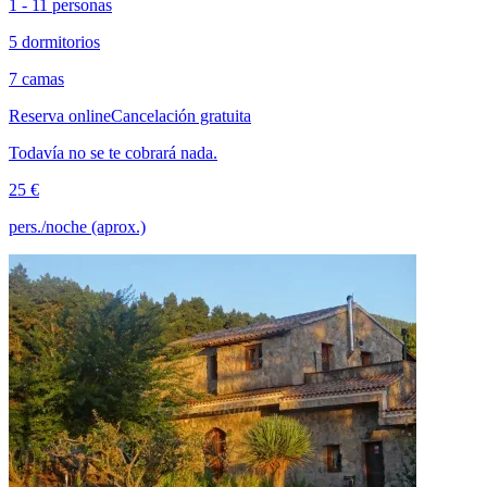
1 - 11 personas
5 dormitorios
7 camas
Reserva online
Cancelación gratuita
Todavía no se te cobrará nada.
25 €
pers./noche (aprox.)