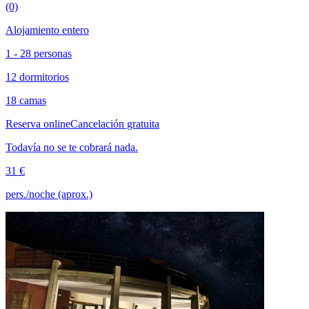
(0)
Alojamiento entero
1 - 28 personas
12 dormitorios
18 camas
Reserva online
Cancelación gratuita
Todavía no se te cobrará nada.
31 €
pers./noche (aprox.)