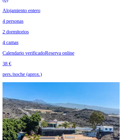
Alojamiento entero
4 personas
2 dormitorios
4 camas
Calendario verificado
Reserva online
38 €
pers./noche (aprox.)