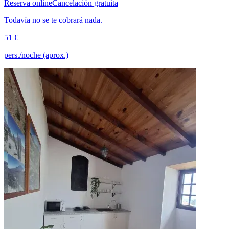
Reserva online
Cancelación gratuita
Todavía no se te cobrará nada.
51 €
pers./noche (aprox.)