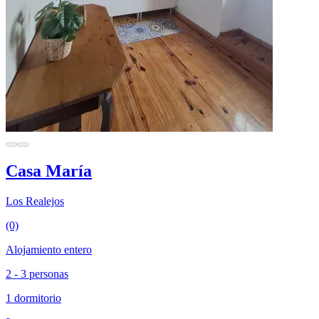
Casa María
Los Realejos
(0)
Alojamiento entero
2 - 3 personas
1 dormitorio