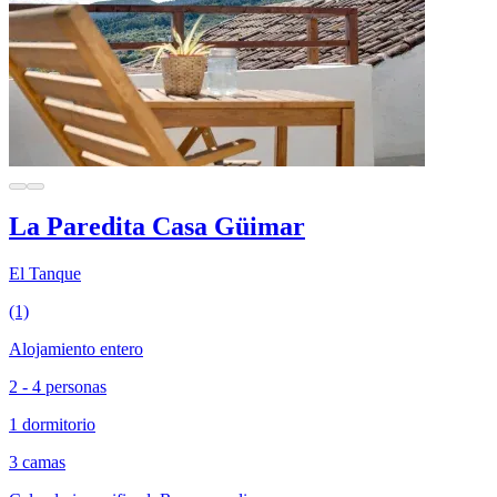
La Paredita Casa Güimar
El Tanque
(1)
Alojamiento entero
2 - 4 personas
1 dormitorio
3 camas