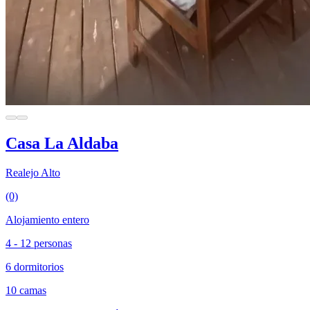
Casa La Aldaba
Realejo Alto
(0)
Alojamiento entero
4 - 12 personas
6 dormitorios
10 camas