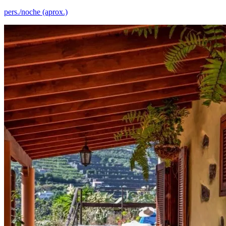
pers./noche (aprox.)