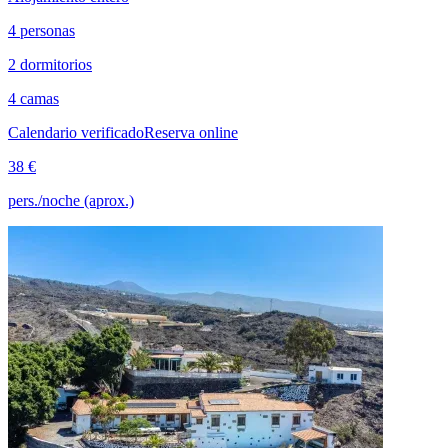
4 personas
2 dormitorios
4 camas
Calendario verificado
Reserva online
38 €
pers./noche (aprox.)