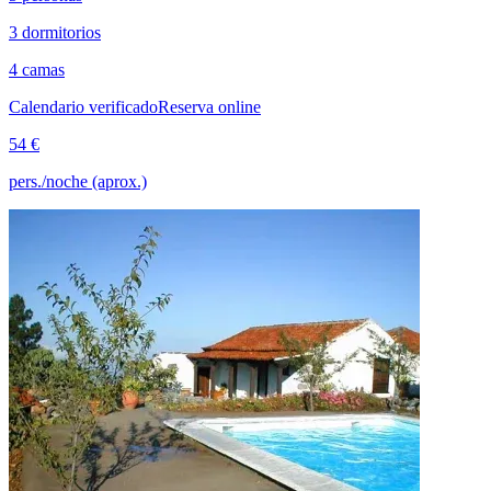
3 dormitorios
4 camas
Calendario verificado
Reserva online
54 €
pers./noche (aprox.)