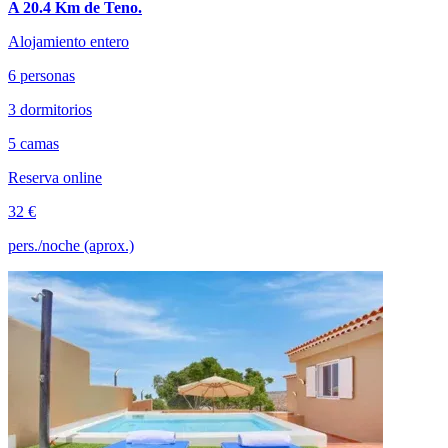
A 20.4 Km de Teno.
Alojamiento entero
6 personas
3 dormitorios
5 camas
Reserva online
32 €
pers./noche (aprox.)