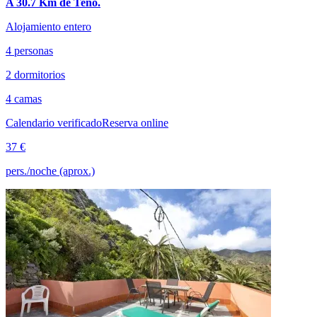
A 30.7 Km de Teno.
Alojamiento entero
4 personas
2 dormitorios
4 camas
Calendario verificado
Reserva online
37 €
pers./noche (aprox.)