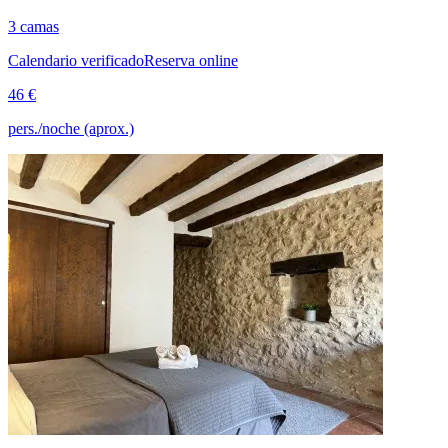
3 camas
Calendario verificado
Reserva online
46 €
pers./noche (aprox.)