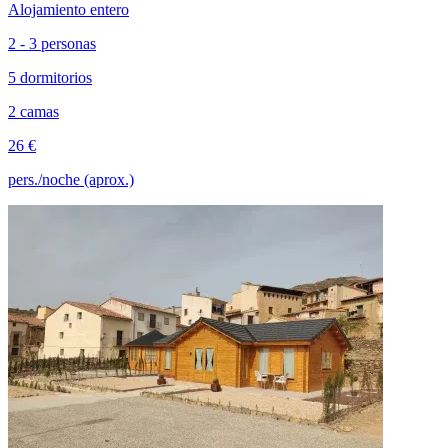
Alojamiento entero
2 - 3 personas
5 dormitorios
2 camas
26 €
pers./noche (aprox.)