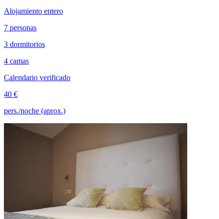
Alojamiento entero
7 personas
3 dormitorios
4 camas
Calendario verificado
40 €
pers./noche (aprox.)