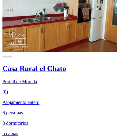
Casa Rural el Chato
Portell de Morella
(0)
Alojamiento entero
6 personas
3 dormitorios
5 camas