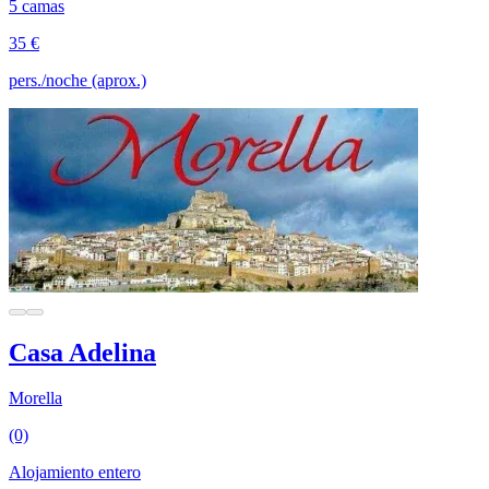
5 camas
35 €
pers./noche (aprox.)
Casa Adelina
Morella
(0)
Alojamiento entero