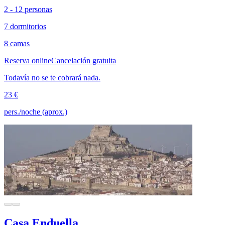
2 - 12 personas
7 dormitorios
8 camas
Reserva online
Cancelación gratuita
Todavía no se te cobrará nada.
23 €
pers./noche (aprox.)
Casa Enduella