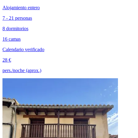
Alojamiento entero
7 - 21 personas
8 dormitorios
16 camas
Calendario verificado
28 €
pers./noche (aprox.)