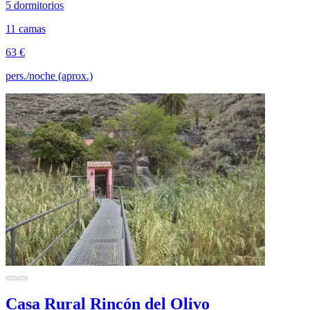
5 dormitorios
11 camas
63 €
pers./noche (aprox.)
Casa Rural Rincón del Olivo