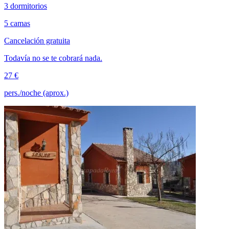
3 dormitorios
5 camas
Cancelación gratuita
Todavía no se te cobrará nada.
27 €
pers./noche (aprox.)