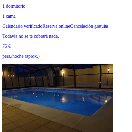
1 dormitorio
1 cama
Calendario verificado
Reserva online
Cancelación gratuita
Todavía no se te cobrará nada.
75 €
pers./noche (aprox.)