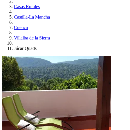
Casas Rurales
Castilla-La Mancha
Cuenca
Villalba de la Sierra
Júcar Quads