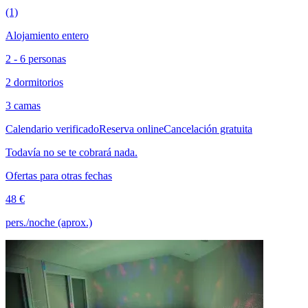
(1)
Alojamiento entero
2 - 6 personas
2 dormitorios
3 camas
Calendario verificado
Reserva online
Cancelación gratuita
Todavía no se te cobrará nada.
Ofertas para otras fechas
48 €
pers./noche (aprox.)