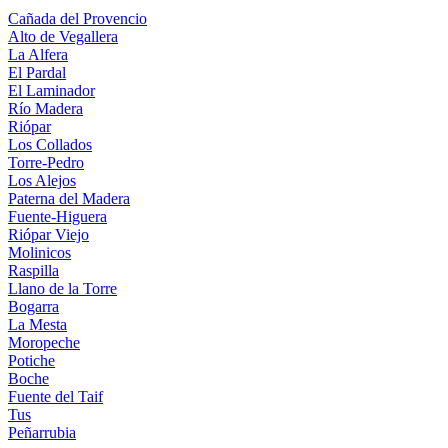
Cañada del Provencio
Alto de Vegallera
La Alfera
El Pardal
El Laminador
Río Madera
Riópar
Los Collados
Torre-Pedro
Los Alejos
Paterna del Madera
Fuente-Higuera
Riópar Viejo
Molinicos
Raspilla
Llano de la Torre
Bogarra
La Mesta
Moropeche
Potiche
Boche
Fuente del Taif
Tus
Peñarrubia