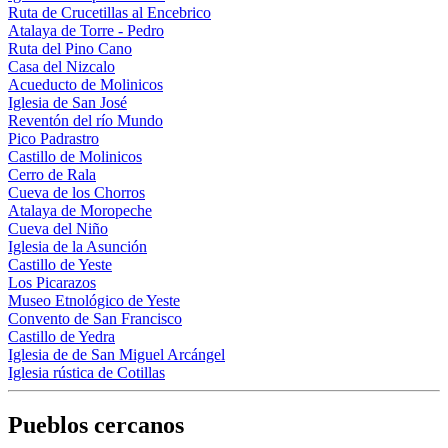
Ruta de Crucetillas al Encebrico
Atalaya de Torre - Pedro
Ruta del Pino Cano
Casa del Nizcalo
Acueducto de Molinicos
Iglesia de San José
Reventón del río Mundo
Pico Padrastro
Castillo de Molinicos
Cerro de Rala
Cueva de los Chorros
Atalaya de Moropeche
Cueva del Niño
Iglesia de la Asunción
Castillo de Yeste
Los Picarazos
Museo Etnológico de Yeste
Convento de San Francisco
Castillo de Yedra
Iglesia de de San Miguel Arcángel
Iglesia rústica de Cotillas
Pueblos cercanos