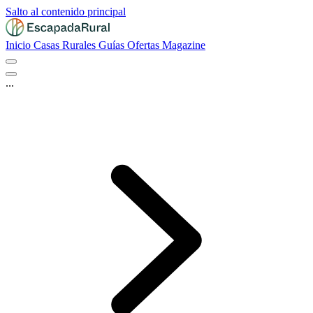
Salto al contenido principal
Inicio
Casas Rurales
Guías
Ofertas
Magazine
...