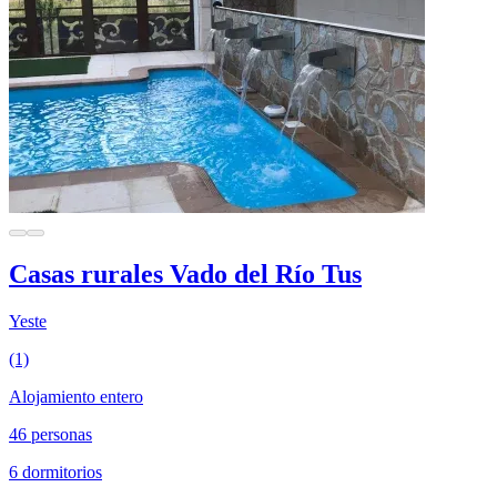
Casas rurales Vado del Río Tus
Yeste
(1)
Alojamiento entero
46 personas
6 dormitorios