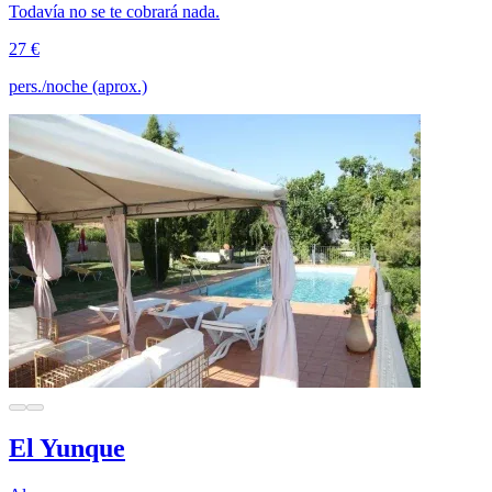
Todavía no se te cobrará nada.
27 €
pers./noche (aprox.)
El Yunque