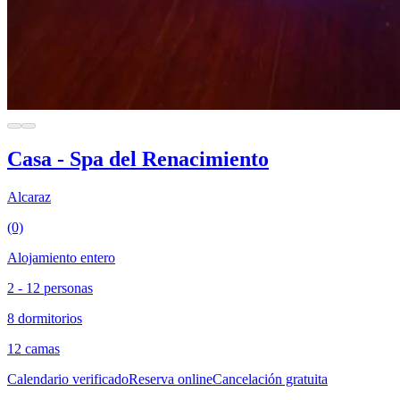
Casa - Spa del Renacimiento
Alcaraz
(0)
Alojamiento entero
2 - 12 personas
8 dormitorios
12 camas
Calendario verificado
Reserva online
Cancelación gratuita