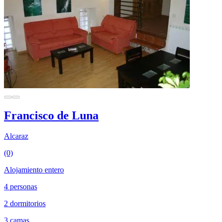
Francisco de Luna
Alcaraz
(0)
Alojamiento entero
4 personas
2 dormitorios
3 camas