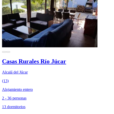
Casas Rurales Río Júcar
Alcalá del Júcar
(13)
Alojamiento entero
2 - 36 personas
13 dormitorios