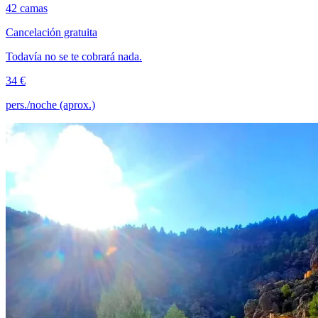
42 camas
Cancelación gratuita
Todavía no se te cobrará nada.
34 €
pers./noche (aprox.)