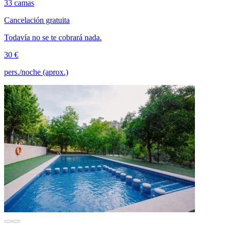
33 camas
Cancelación gratuita
Todavía no se te cobrará nada.
30 €
pers./noche (aprox.)