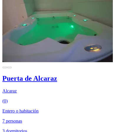
Puerta de Alcaraz
Alcaraz
(0)
Entero o habitación
7 personas
3 dormitorios