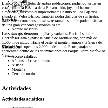
Lavavajillas
Blanco podrá disfrutar de ambas poblaciones, pudiendo visitar en
Microondas
esta primera la Basílica de la Encarnación, joya del barroco
Televisión
almeriense, así como el impresionante Castillo de Los Fajardos
situado en Vélez Blanco. También podrá disfrutar de sus fiestas,
Servicios
tradiciones, comercios, museos, restaurantes donde poder disfrutar
de una gran variedad gastronómica etc.
Admite mascotas
Lavado de ropa
Las vistas que tiene son amplias y variadas. Hacia el sur el río
Paseos con guía
Corneros. Hacia el norte la Muela de Montalviche, con más de
1.500 m de altitud. Hacia el oeste, el monte maimón y la Sierra de
Situación
María la cual supera los 2.000 m de altitud. Estos parajes se
encuentran dentro de las delimitaciones del Parque Sierra María-Los
Vélez.
Acceso asfaltado
Afueras del casco urbano
Aislada
Montaña
Cerca de un río
Actividades
Actividades acuáticas