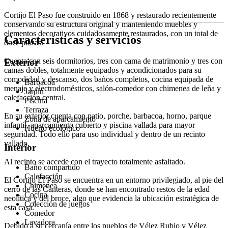
Cortijo El Paso fue construido en 1868 y restaurado recientemente
conservando su estructura original y manteniendo muebles y
elementos decorativos cuidadosamente restaurados, con un total de
Características y servicios
doce plazas.
Cuenta con seis dormitorios, tres con cama de matrimonio y tres con
Exterior
camas dobles, totalmente equipados y acondicionados para su
comodidad y descanso, dos baños completos, cocina equipada de
Barbacoa
menaje y electrodomésticos, salón-comedor con chimenea de leña y
Jardín
calefacción central.
Piscina
Terraza
En su exterior cuenta con patio, porche, barbacoa, horno, parque
Zona de aparcamiento
infantil, aparcamiento cubierto y piscina vallada para mayor
Huerto ecológico
seguridad. Todo ello para uso individual y dentro de un recinto
vallado.
Interior
Al recinto se accede con el trayecto totalmente asfaltado.
Baño compartido
Calefacción
El Cortijo El Paso se encuentra en un entorno privilegiado, al pie del
Chimenea
cerro de las Canteras, donde se han encontrado restos de la edad
Cocina
neolítica y del broce, algo que evidencia la ubicación estratégica de
Colección de juegos
esta casa.
Comedor
Lavadora
Debido a su cercanía entre los pueblos de Vélez Rubio y Vélez