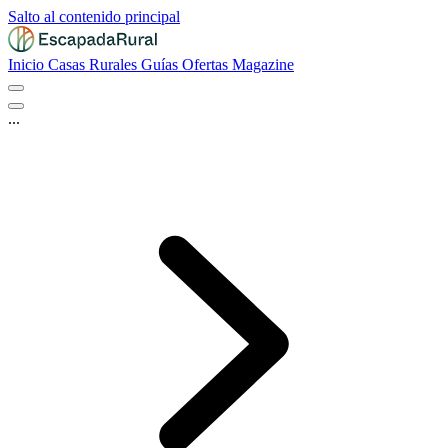
Salto al contenido principal
Inicio
Casas Rurales
Guías
Ofertas
Magazine
...