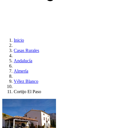
Inicio
Casas Rurales
Andalucía
Almería
Vélez Blanco
Cortijo El Paso