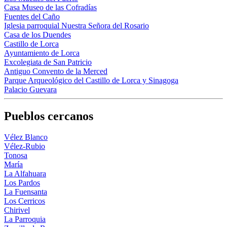
Casa Museo de las Cofradías
Fuentes del Caño
Iglesia parroquial Nuestra Señora del Rosario
Casa de los Duendes
Castillo de Lorca
Ayuntamiento de Lorca
Excolegiata de San Patricio
Antiguo Convento de la Merced
Parque Arqueológico del Castillo de Lorca y Sinagoga
Palacio Guevara
Pueblos cercanos
Vélez Blanco
Vélez-Rubio
Tonosa
María
La Alfahuara
Los Pardos
La Fuensanta
Los Cerricos
Chirivel
La Parroquia