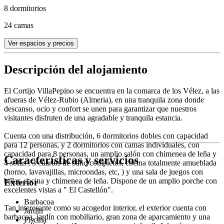
8 dormitorios
24 camas
Ver espacios y precios
Descripción del alojamiento
El Cortijo VillaPepino se encuentra en la comarca de los Vélez, a las
afueras de Vélez-Rubio (Almeria), en una tranquila zona donde
descanso, ocio y confort se unen para garantizar que nuestros
visitantes disfruten de una agradable y tranquila estancia.
Cuenta con una distribución, 6 dormitorios dobles con capacidad
para 12 personas, y 2 dormitorios con camas individuales, con
capacidad para 8 personas, un amplio salón con chimenea de leña y
Características y servicios
4 sofás , 3 cuartos de baño completos, cocina totalmente amueblada
(horno, lavavajillas, microondas, etc, ) y una sala de juegos con
billar, cocina y chimenea de leña. Dispone de un amplio porche con
Exterior
excelentes vistas a " El Castellón".
Barbacoa
Tan interesante como su acogedor interior, el exterior cuenta con
Jardín
barbacoa, jardín con mobiliario, gran zona de aparcamiento y una
Piscina