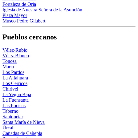
Fortaleza de Oria
Iglesia de Nuestra Señora de la Asunción
Plaza Mayor
Museo Pedro Gilabert
Pueblos cercanos
Vélez-Rubio
Vélez Blanco
Tonosa
María
Los Pardos
La Alfahuara
Los Cerricos
Chirivel
La Yegua Baja
La Fuensanta
Las Pocicas
Taberno
Santopétar
Santa María de Nieva
Úrcal
Cañadas de Cañepla