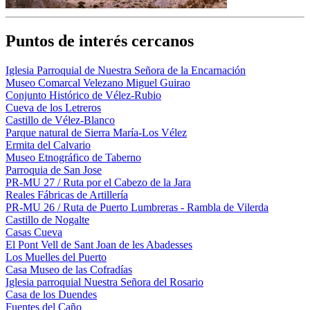
Puntos de interés cercanos
Iglesia Parroquial de Nuestra Señora de la Encarnación
Museo Comarcal Velezano Miguel Guirao
Conjunto Histórico de Vélez-Rubio
Cueva de los Letreros
Castillo de Vélez-Blanco
Parque natural de Sierra María-Los Vélez
Ermita del Calvario
Museo Etnográfico de Taberno
Parroquia de San Jose
PR-MU 27 / Ruta por el Cabezo de la Jara
Reales Fábricas de Artillería
PR-MU 26 / Ruta de Puerto Lumbreras - Rambla de Vilerda
Castillo de Nogalte
Casas Cueva
El Pont Vell de Sant Joan de les Abadesses
Los Muelles del Puerto
Casa Museo de las Cofradías
Iglesia parroquial Nuestra Señora del Rosario
Casa de los Duendes
Fuentes del Caño