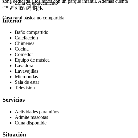
zona dedicada a los niños con un parque infantil. Además cuenta
Zona de aparcamiento
con piscina cubierta.
Sala de juegos
Casa rural básica no compartida.
Interior
Baño compartido
Calefacción
Chimenea
Cocina
Comedor
Equipo de música
Lavadora
Lavavajillas
Microondas
Sala de estar
Televisión
Servicios
Actividades para niños
Admite mascotas
Cuna disponible
Situación