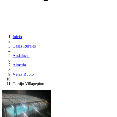
Inicio
Casas Rurales
Andalucía
Almería
Vélez-Rubio
Cortijo Villapepino