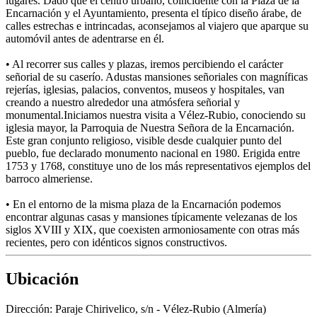
lugares. Dado que el centro urbano, coincidente con la Plaza de la
Encarnación y el Ayuntamiento, presenta el típico diseño árabe, de
calles estrechas e intrincadas, aconsejamos al viajero que aparque su
automóvil antes de adentrarse en él.
• Al recorrer sus calles y plazas, iremos percibiendo el carácter
señorial de su caserío. Adustas mansiones señoriales con magníficas
rejerías, iglesias, palacios, conventos, museos y hospitales, van
creando a nuestro alrededor una atmósfera señorial y
monumental.Iniciamos nuestra visita a Vélez-Rubio, conociendo su
iglesia mayor, la Parroquia de Nuestra Señora de la Encarnación.
Este gran conjunto religioso, visible desde cualquier punto del
pueblo, fue declarado monumento nacional en 1980. Erigida entre
1753 y 1768, constituye uno de los más representativos ejemplos del
barroco almeriense.
• En el entorno de la misma plaza de la Encarnación podemos
encontrar algunas casas y mansiones típicamente velezanas de los
siglos XVIII y XIX, que coexisten armoniosamente con otras más
recientes, pero con idénticos signos constructivos.
Ubicación
Dirección:
Paraje Chirivelico, s/n - Vélez-Rubio (Almería)