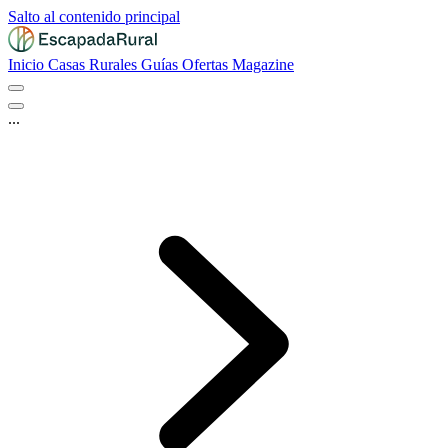
Salto al contenido principal
Inicio
Casas Rurales
Guías
Ofertas
Magazine
...