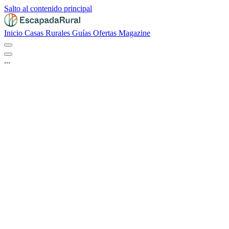
Salto al contenido principal
Inicio
Casas Rurales
Guías
Ofertas
Magazine
...