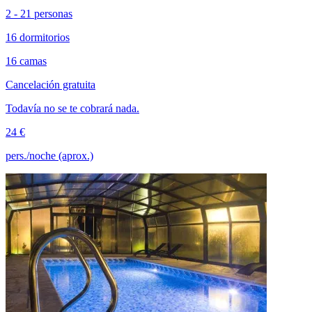
2 - 21 personas
16 dormitorios
16 camas
Cancelación gratuita
Todavía no se te cobrará nada.
24 €
pers./noche (aprox.)