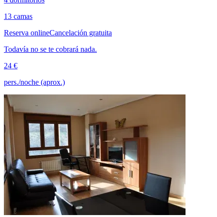
13 camas
Reserva online
Cancelación gratuita
Todavía no se te cobrará nada.
24 €
pers./noche (aprox.)