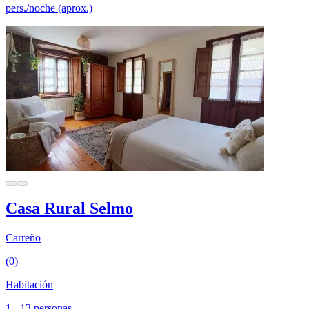
pers./noche (aprox.)
Casa Rural Selmo
Carreño
(0)
Habitación
1 - 13 personas