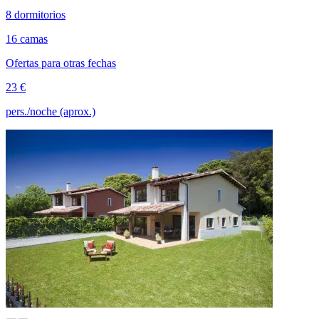
8 dormitorios
16 camas
Ofertas para otras fechas
23 €
pers./noche (aprox.)