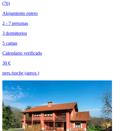
(76)
Alojamiento entero
2 - 7 personas
3 dormitorios
5 camas
Calendario verificado
30 €
pers./noche (aprox.)