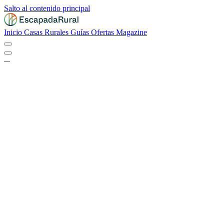
Salto al contenido principal
Inicio
Casas Rurales
Guías
Ofertas
Magazine
...