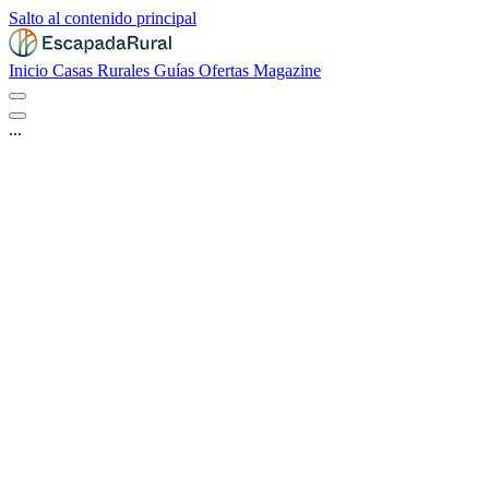
Salto al contenido principal
Inicio
Casas Rurales
Guías
Ofertas
Magazine
...