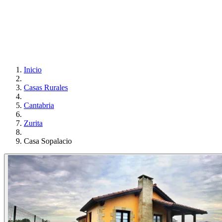
Inicio
Casas Rurales
Cantabria
Zurita
Casa Sopalacio