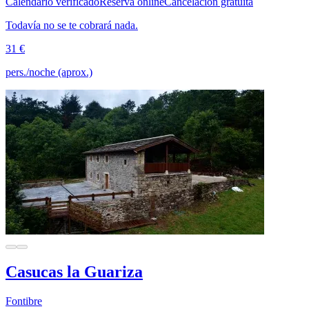
Calendario verificado
Reserva online
Cancelación gratuita
Todavía no se te cobrará nada.
31 €
pers./noche (aprox.)
Casucas la Guariza
Fontibre