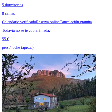
5 dormitorios
8 camas
Calendario verificado
Reserva online
Cancelación gratuita
Todavía no se te cobrará nada.
55 €
pers./noche (aprox.)