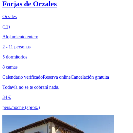
Forjas de Orzales
Orzales
(11)
Alojamiento entero
2 - 11 personas
5 dormitorios
8 camas
Calendario verificado
Reserva online
Cancelación gratuita
Todavía no se te cobrará nada.
34 €
pers./noche (aprox.)