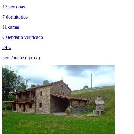
17 personas
7 dormitorios
11 camas
Calendario verificado
24 €
pers./noche (aprox.)