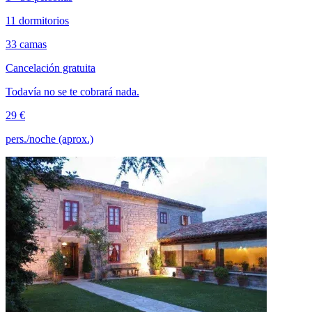
11 dormitorios
33 camas
Cancelación gratuita
Todavía no se te cobrará nada.
29 €
pers./noche (aprox.)