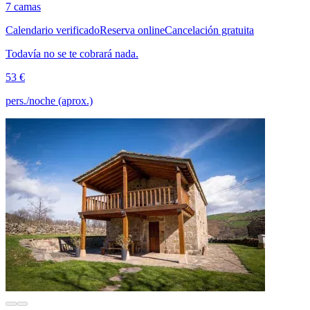
7 camas
Calendario verificado
Reserva online
Cancelación gratuita
Todavía no se te cobrará nada.
53 €
pers./noche (aprox.)