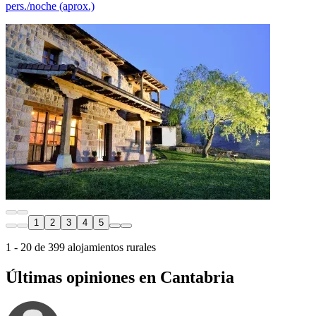
pers./noche (aprox.)
1
2
3
4
5
1 - 20 de 399 alojamientos rurales
Últimas opiniones en Cantabria