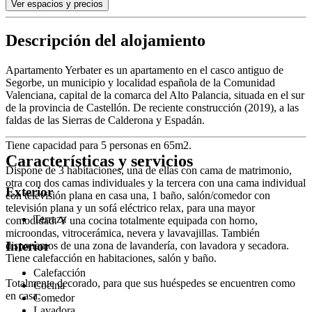
Ver espacios y precios
Descripción del alojamiento
Apartamento Yerbater es un apartamento en el casco antiguo de
Segorbe, un municipio y localidad española de la Comunidad
Valenciana, capital de la comarca del Alto Palancia, situada en el sur
de la provincia de Castellón. De reciente construcción (2019), a las
faldas de las Sierras de Calderona y Espadán.
Tiene capacidad para 5 personas en 65m2.
Características y servicios
Dispone de 3 habitaciones, una de ellas con cama de matrimonio,
otra con dos camas individuales y la tercera con una cama individual
Exterior
con televisión plana en casa una, 1 baño, salón/comedor con
televisión plana y un sofá eléctrico relax, para una mayor
Terraza
comodidad. Y una cocina totalmente equipada con horno,
microondas, vitrocerámica, nevera y lavavajillas. También
Interior
disponemos de una zona de lavandería, con lavadora y secadora.
Tiene calefacción en habitaciones, salón y baño.
Calefacción
Totalmente decorado, para que sus huéspedes se encuentren como
Cocina
en casa.
Comedor
Lavadora