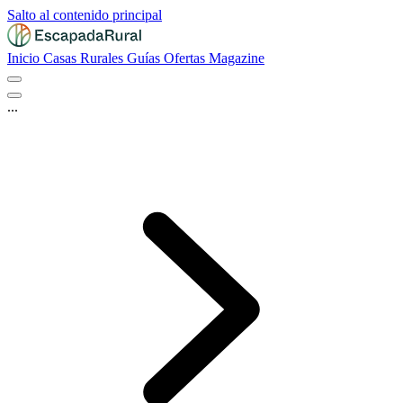
Salto al contenido principal
Inicio
Casas Rurales
Guías
Ofertas
Magazine
...