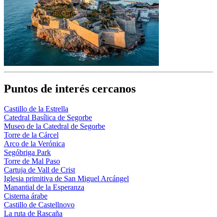
Puntos de interés cercanos
Castillo de la Estrella
Catedral Basílica de Segorbe
Museo de la Catedral de Segorbe
Torre de la Cárcel
Arco de la Verónica
Segóbriga Park
Torre de Mal Paso
Cartuja de Vall de Crist
Iglesia primitiva de San Miguel Arcángel
Manantial de la Esperanza
Cisterna árabe
Castillo de Castellnovo
La ruta de Rascaña