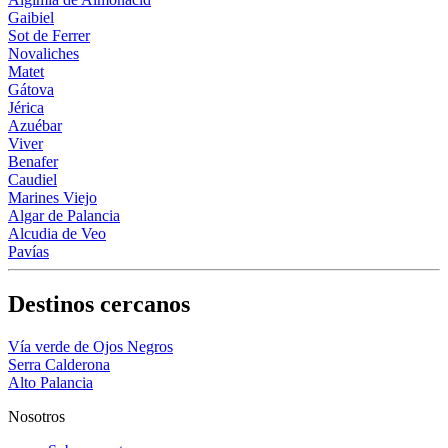
Gaibiel
Sot de Ferrer
Novaliches
Matet
Gátova
Jérica
Azuébar
Viver
Benafer
Caudiel
Marines Viejo
Algar de Palancia
Alcudia de Veo
Pavías
Destinos cercanos
Vía verde de Ojos Negros
Serra Calderona
Alto Palancia
Nosotros