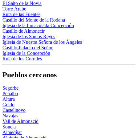
El Salto de la Novia
Torre Árabe
Ruta de las Fuentes
Castillo del Monte de la Rodana
Iglesia de la Inmaculada Concepción
Castillo de Almonecir
Iglesia de los Santos Reyes
Iglesia de Nuestra Señora de los Ángeles
Castillo-Palacio del Señor
Iglesia de la Concepción
Ruta de los Corrales
Pueblos cercanos
Segorbe
Peñalba
Altura
Geldo
Castellnovo
Navajas
Vall de Almonacid
Soneja
Almedíjar
Algimia de Almonacid