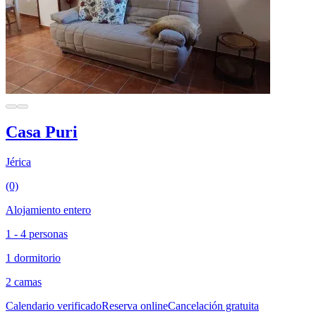
Casa Puri
Jérica
(0)
Alojamiento entero
1 - 4 personas
1 dormitorio
2 camas
Calendario verificado
Reserva online
Cancelación gratuita