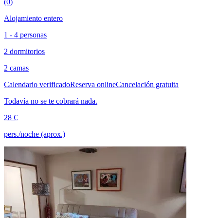
(0)
Alojamiento entero
1 - 4 personas
2 dormitorios
2 camas
Calendario verificado
Reserva online
Cancelación gratuita
Todavía no se te cobrará nada.
28 €
pers./noche (aprox.)