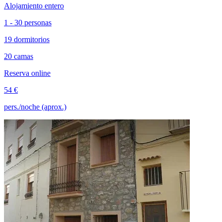
Alojamiento entero
1 - 30 personas
19 dormitorios
20 camas
Reserva online
54 €
pers./noche (aprox.)