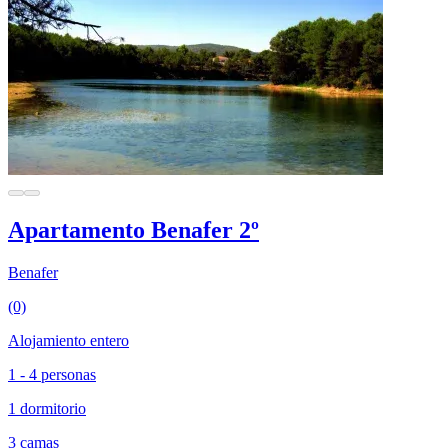
Apartamento Benafer 2º
Benafer
(0)
Alojamiento entero
1 - 4 personas
1 dormitorio
3 camas