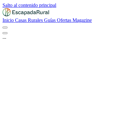
Salto al contenido principal
Inicio
Casas Rurales
Guías
Ofertas
Magazine
...