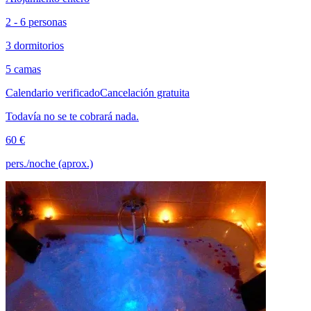
2 - 6 personas
3 dormitorios
5 camas
Calendario verificado
Cancelación gratuita
Todavía no se te cobrará nada.
60 €
pers./noche (aprox.)