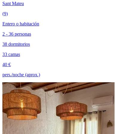
Sant Mateu
(9)
Entero o habitación
2 - 36 personas
38 dormitorios
33 camas
40 €
pers./noche (aprox.)