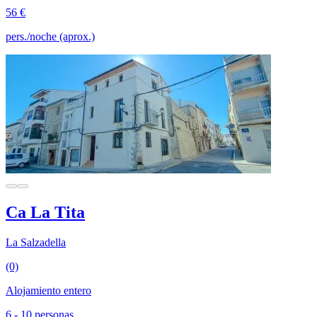
56 €
pers./noche (aprox.)
Ca La Tita
La Salzadella
(0)
Alojamiento entero
6 - 10 personas