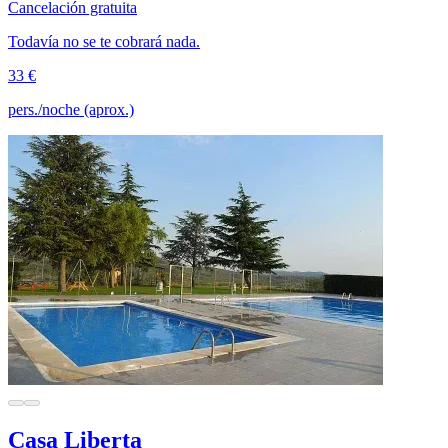
Cancelación gratuita
Todavía no se te cobrará nada.
33 €
pers./noche (aprox.)
Casa Liberta