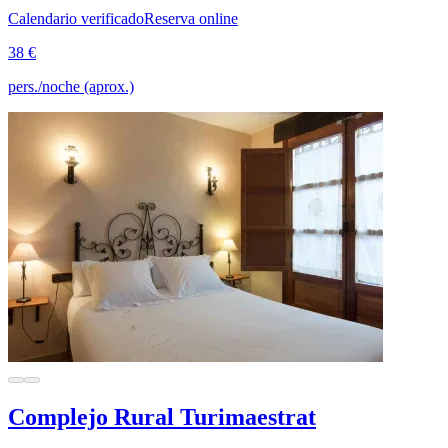
Calendario verificado
Reserva online
38 €
pers./noche (aprox.)
Complejo Rural Turimaestrat