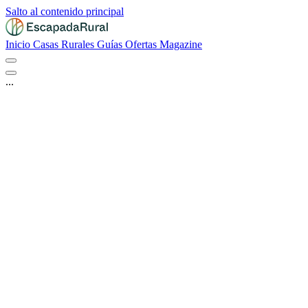
Salto al contenido principal
Inicio
Casas Rurales
Guías
Ofertas
Magazine
...