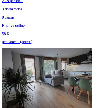
2 - 8 personas
3 dormitorios
8 camas
Reserva online
58 €
pers./noche (aprox.)