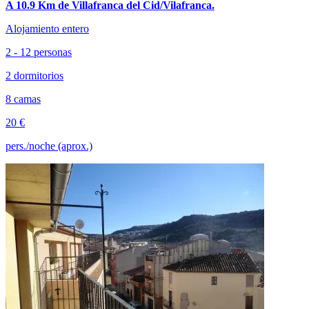
A 10.9 Km de Villafranca del Cid/Vilafranca.
Alojamiento entero
2 - 12 personas
2 dormitorios
8 camas
20 €
pers./noche (aprox.)