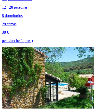
12 - 28 personas
8 dormitorios
28 camas
38 €
pers./noche (aprox.)