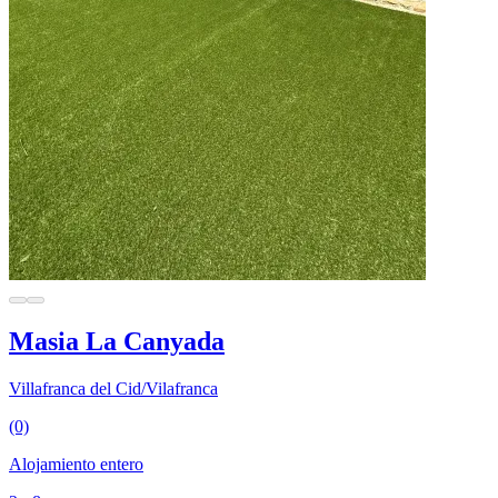
Masia La Canyada
Villafranca del Cid/Vilafranca
(0)
Alojamiento entero