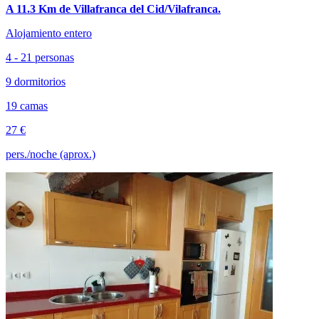
A 11.3 Km de Villafranca del Cid/Vilafranca.
Alojamiento entero
4 - 21 personas
9 dormitorios
19 camas
27 €
pers./noche (aprox.)