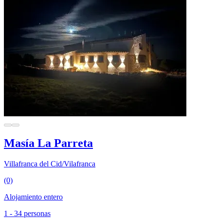
Masía La Parreta
Villafranca del Cid/Vilafranca
(0)
Alojamiento entero
1 - 34 personas