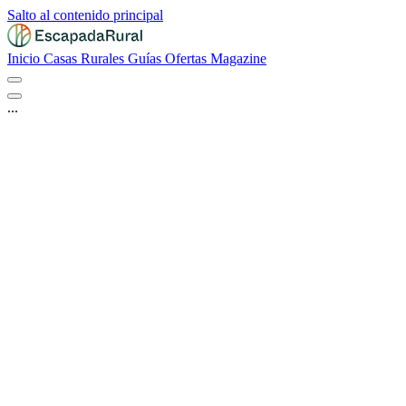
Salto al contenido principal
Inicio
Casas Rurales
Guías
Ofertas
Magazine
...