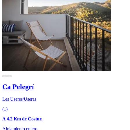
Ca Pelegrí
Les Useres/Useras
(1)
A 4.2 Km de Costur.
Alojamiento entero