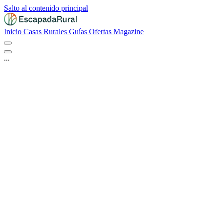
Salto al contenido principal
Inicio
Casas Rurales
Guías
Ofertas
Magazine
...