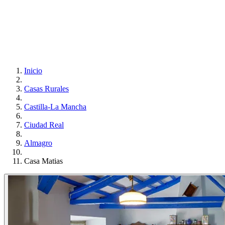
Inicio
Casas Rurales
Castilla-La Mancha
Ciudad Real
Almagro
Casa Matias